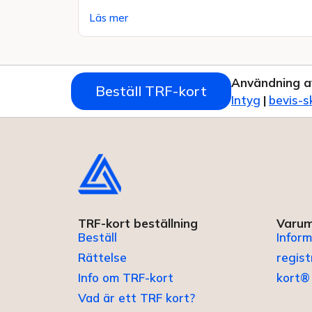
Läs mer
Användning a
Beställ TRF-kort
Intyg
|
bevis-s
TRF-kort beställning
Varum
Beställ
Inform
Rättelse
regis
Info om TRF-kort
kort®
Vad är ett TRF kort?