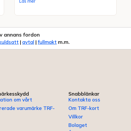
Läs mer
v annans fordon
kuldsatt
|
avtal
|
fullmakt
m.m.
ärkesskydd
Snabblänkar
ation om vårt
Kontakta oss
trerade varumärke TRF-
Om TRF-kort
Villkor
Bolaget