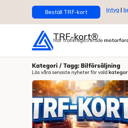
Intyg
|
b
Beställ TRF-kort
TRF-kort®
När trafikregistrerade
motorfor
Kategori / Tagg: Bilförsäljning
Läs våra senaste nyheter för vald
kategori