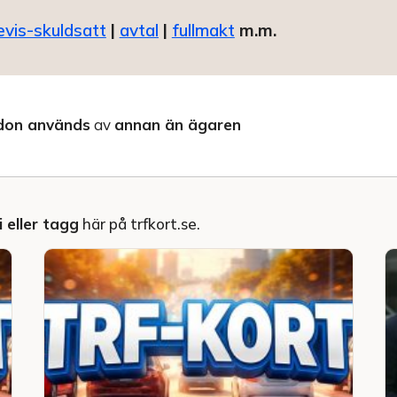
evis-skuldsatt
|
avtal
|
fullmakt
m.m.
don används
av
annan än ägaren
 eller tagg
här på trfkort.se.