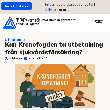
Intyg
|
bevis-skuldsatt
|
avtal
|
Beställ TRF-kort
fullmakt
m.m.
TRF-kort®
När trafikregistrerade
motorfordon används
av
MENY
annan än ägaren
Utmätning
Kan Kronofogden ta utbetalning
från sjukvårdsförsäkring?
TRF-kort
2025-09-27