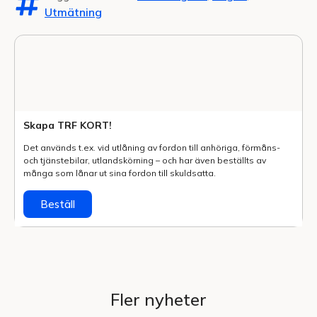
Utmätning
Skapa TRF KORT!
Det används t.ex. vid utlåning av fordon till anhöriga, förmåns-
och tjänstebilar, utlands­körning – och har även beställts av
många som lånar ut sina fordon till skuldsatta.
Beställ
Fler nyheter