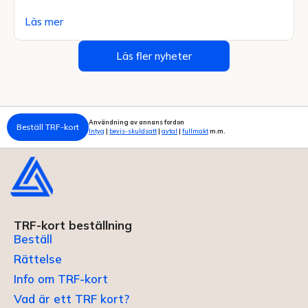
Läs mer
Läs fler nyheter
Användning av annans fordon
Beställ TRF-kort
Intyg
|
bevis-skuldsatt
|
avtal
|
fullmakt
m.m.
TRF-kort beställning
Beställ
Rättelse
Info om TRF-kort
Vad är ett TRF kort?