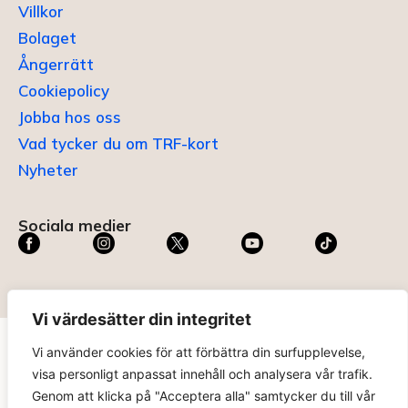
Villkor
Bolaget
Ångerrätt
Cookiepolicy
Jobba hos oss
Vad tycker du om TRF-kort
Nyheter
Sociala medier
Vi värdesätter din integritet
Vi använder cookies för att förbättra din surfupplevelse,
TRF KORT®
är ett registrerat varumärke som innehas av
visa personligt anpassat innehåll och analysera vår trafik.
ABC Digital AB (nr 636465) hos
Patent- och
Genom att klicka på "Acceptera alla" samtycker du till vår
registreringsverket
.