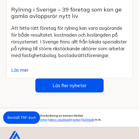
Rylning i Sverige – 39 företag som kan ge
gamla avloppsrör nytt liv
Att hitta rätt företag för rylning kan vara avgörande
för både resultatet, kostnaden och livslängden på
rörsystemet. I Sverige finns allt från lokala specialister
på rylning till större rikstäckande aktörer som arbetar
med fastighetsbolag, bostadsrättsföreningar,
Läs mer
Läs fler nyheter
Användning av annans fordon
Beställ TRF-kort
Intyg
|
bevis-skuldsatt
|
avtal
|
fullmakt
m.m.