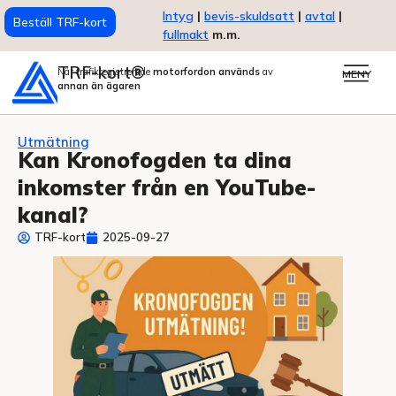
Intyg
|
bevis-skuldsatt
|
avtal
|
Beställ TRF-kort
fullmakt
m.m.
TRF-kort®
När trafikregistrerade
motorfordon används
av
MENY
annan än ägaren
Utmätning
Kan Kronofogden ta dina
inkomster från en YouTube-
kanal?
TRF-kort
2025-09-27