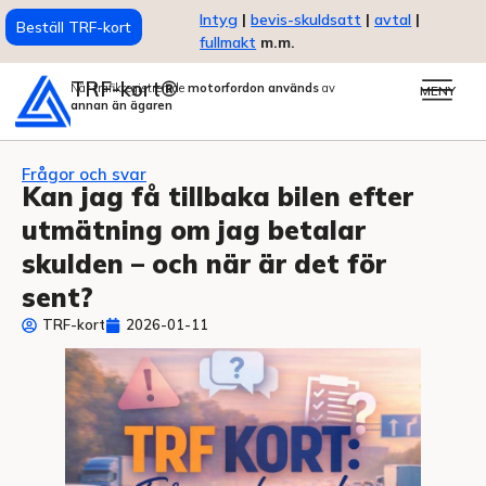
Intyg
|
bevis-skuldsatt
|
avtal
|
Beställ TRF-kort
fullmakt
m.m.
TRF-kort®
När trafikregistrerade
motorfordon används
av
MENY
annan än ägaren
Frågor och svar
Kan jag få tillbaka bilen efter
utmätning om jag betalar
skulden – och när är det för
sent?
TRF-kort
2026-01-11