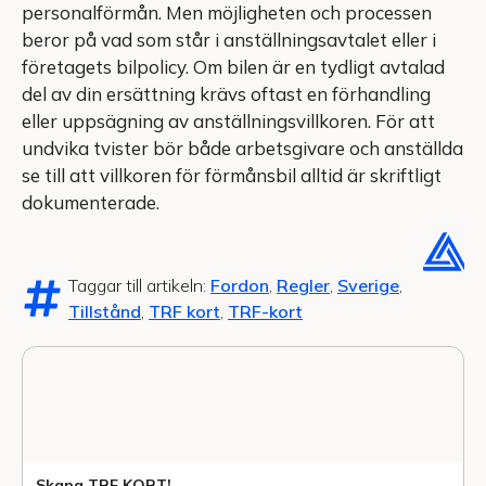
personalförmån. Men möjligheten och processen
beror på vad som står i anställningsavtalet eller i
företagets bilpolicy. Om bilen är en tydligt avtalad
del av din ersättning krävs oftast en förhandling
eller uppsägning av anställningsvillkoren. För att
undvika tvister bör både arbetsgivare och anställda
se till att villkoren för förmånsbil alltid är skriftligt
dokumenterade.
Taggar till artikeln:
Fordon
,
Regler
,
Sverige
,
Tillstånd
,
TRF kort
,
TRF-kort
Skapa TRF KORT!