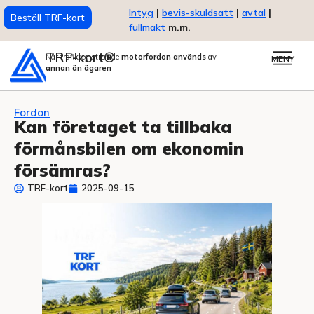
Intyg
|
bevis-skuldsatt
|
avtal
|
Beställ TRF-kort
fullmakt
m.m.
TRF-kort®
När trafikregistrerade
motorfordon används
av
MENY
annan än ägaren
Fordon
Kan företaget ta tillbaka
förmånsbilen om ekonomin
försämras?
TRF-kort
2025-09-15