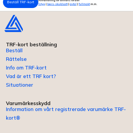
Användning av annans fordon
Beställ TRF-kort
Intyg
|
bevis-skuldsatt
|
avtal
|
fullmakt
m.m.
TRF-kort beställning
Beställ
Rättelse
Info om TRF-kort
Vad är ett TRF kort?
Situationer
Varumärkesskydd
Information om vårt registrerade varumärke TRF-
kort®