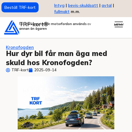
Intyg
|
bevis-skuldsatt
|
avtal
|
Beställ TRF-kort
fullmakt
m.m.
TRF-kort®
När trafikregistrerade
motorfordon används
av
MENY
annan än ägaren
Kronofogden
Hur dyr bil får man äga med
skuld hos Kronofogden?
TRF-kort
2025-09-14