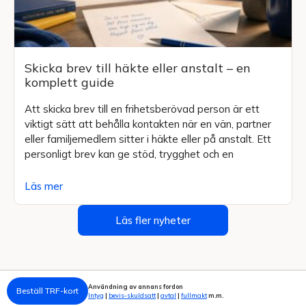
Skicka brev till häkte eller anstalt – en
komplett guide
Att skicka brev till en frihetsberövad person är ett
viktigt sätt att behålla kontakten när en vän, partner
eller familjemedlem sitter i häkte eller på anstalt. Ett
personligt brev kan ge stöd, trygghet och en
Läs mer
Läs fler nyheter
Användning av annans fordon
Beställ TRF-kort
Intyg
|
bevis-skuldsatt
|
avtal
|
fullmakt
m.m.