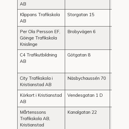
AB
Klippans Trafikskola
Storgatan 15
Klippan
AB
Per Ola Persson EF,
Brobyvägen 6
Knisling
Göinge Trafikskola
Knislinge
C4 Trafikutbildning
Götgatan 8
Kristian
AB
City Trafikskola i
Näsbychaussén 70
Kristian
Kristianstad AB
Körkort i Kristianstad
Vendesgatan 1 D
Kristian
AB
Mårtenssons
Kanalgatan 22
Kristian
Trafikskola AB,
Kristianstad