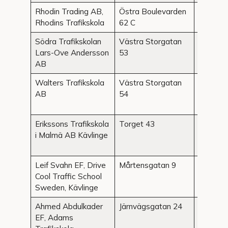
Rhodin Trading AB,
Östra Boulevarden
Kristian
Rhodins Trafikskola
62 C
Södra Trafikskolan
Västra Storgatan
Kristian
Lars-Ove Andersson
53
AB
Walters Trafikskola
Västra Storgatan
Kristian
AB
54
Erikssons Trafikskola
Torget 43
Kävling
i Malmä AB Kävlinge
Leif Svahn EF, Drive
Mårtensgatan 9
Kävling
Cool Traffic School
Sweden, Kävlinge
Ahmed Abdulkader
Järnvägsgatan 24
Landskr
EF, Adams