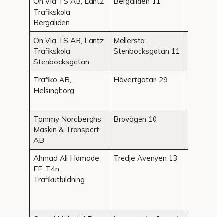
On Via TS AB, Lantz
Bergaliden 11
Helsing
Trafikskola
Bergaliden
On Via TS AB, Lantz
Mellersta
Helsing
Trafikskola
Stenbocksgatan 11
Stenbocksgatan
Trafiko AB,
Hävertgatan 29
Helsing
Helsingborg
Tommy Nordberghs
Brovägen 10
Hjärnar
Maskin & Transport
AB
Ahmad Ali Hamade
Tredje Avenyen 13
Hässleh
EF, T4n
Trafikutbildning