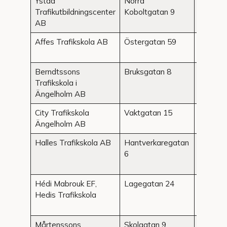
Ystad
Norra
Ystad
Trafikutbildningscenter
Koboltgatan 9
AB
Affes Trafikskola AB
Östergatan 59
Ängelh
Berndtssons
Bruksgatan 8
Ängelh
Trafikskola i
Ängelholm AB
City Trafikskola
Vaktgatan 15
Ängelh
Ängelholm AB
Halles Trafikskola AB
Hantverkaregatan
Ängelh
6
Hédi Mabrouk EF,
Lagegatan 24
Ängelh
Hedis Trafikskola
Mårtenssons
Skolgatan 9
Ängelh