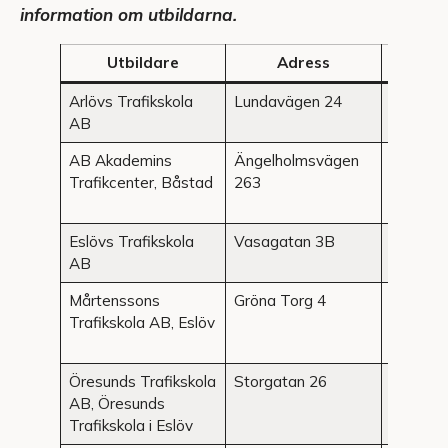
information om utbildarna.
Utbildare
Adress
Or
Arlövs Trafikskola
Lundavägen 24
Arlöv
AB
AB Akademins
Ängelholmsvägen
Båstad
Trafikcenter, Båstad
263
Eslövs Trafikskola
Vasagatan 3B
Eslöv
AB
Mårtenssons
Gröna Torg 4
Eslöv
Trafikskola AB, Eslöv
Öresunds Trafikskola
Storgatan 26
Eslöv
AB, Öresunds
Trafikskola i Eslöv