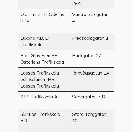
28A
Ola Lantz EF, Odelius
Västra Storgatan
Rydsgå
UPV
4
Luxaria AB, Er
Fredsdalsgatan 1
Simrish
Trafikskola
Paul Gravesen EF,
Backgatan 27
Simrish
Österlens Trafikskola
Lasses Trafikskola
Järnvägsgatan 1A
Sjöbo
och Solarium HB,
Lasses Trafikskola
STS Trafikskola AB
Södergatan 7 D
Sjöbo
Skurups Trafikskola
Stora Torggatan
Skurup
AB
10