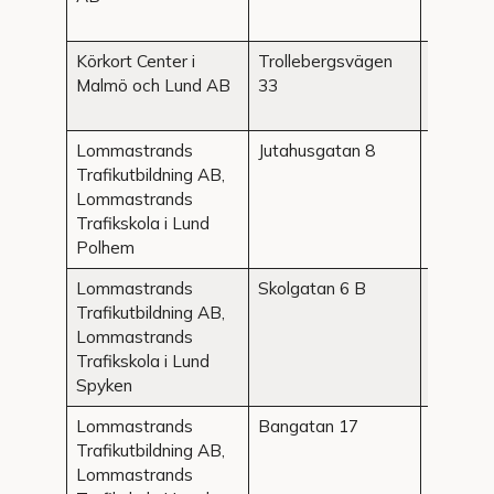
Körkort Center i
Trollebergsvägen
Lund
Malmö och Lund AB
33
Lommastrands
Jutahusgatan 8
Lund
Trafikutbildning AB,
Lommastrands
Trafikskola i Lund
Polhem
Lommastrands
Skolgatan 6 B
Lund
Trafikutbildning AB,
Lommastrands
Trafikskola i Lund
Spyken
Lommastrands
Bangatan 17
Lund
Trafikutbildning AB,
Lommastrands