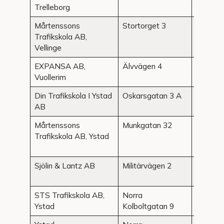
Trelleborg
Mårtenssons
Stortorget 3
Vellinge
Trafikskola AB,
Vellinge
EXPANSA AB,
Älvvägen 4
Vuolleri
Vuollerim
Din Trafikskola I Ystad
Oskarsgatan 3 A
Ystad
AB
Mårtenssons
Munkgatan 32
Ystad
Trafikskola AB, Ystad
Sjölin & Lantz AB
Militärvägen 2
Ystad
STS Trafikskola AB,
Norra
Ystad
Ystad
Kolboltgatan 9