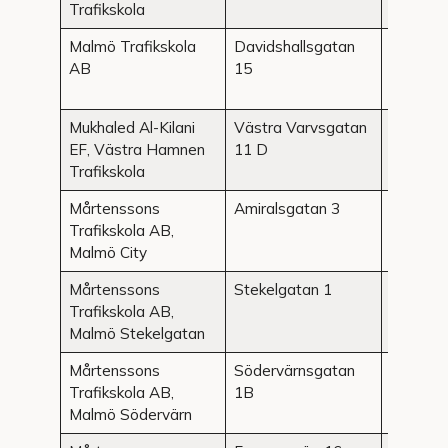
Trafikskola
Malmö Trafikskola
Davidshallsgatan
Malmö
AB
15
Mukhaled Al-Kilani
Västra Varvsgatan
Malmö
EF, Västra Hamnen
11 D
Trafikskola
Mårtenssons
Amiralsgatan 3
Malmö
Trafikskola AB,
Malmö City
Mårtenssons
Stekelgatan 1
Malmö
Trafikskola AB,
Malmö Stekelgatan
Mårtenssons
Södervärnsgatan
Malmö
Trafikskola AB,
1B
Malmö Södervärn