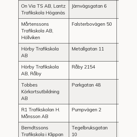
On Via TS AB, Lantz
Järnvägsgatan 6
Höganä
Trafikskola Höganäs
Mårtenssons
Falsterbovägen 50
Höllvike
Trafikskola AB,
Höllviken
Hörby Trafikskola
Metallgatan 11
Hörby
AB
Hörby Trafikskola
Råby 2154
Hörby
AB, Råby
Tobbes
Parkgatan 48
Hörby
Körkortsutbildning
AB
R1 Trafikskolan H.
Pumpvägen 2
Höör
Månsson AB
Berndtssons
Tegelbruksgatan
Klippan
Trafikskola i Klippan
10