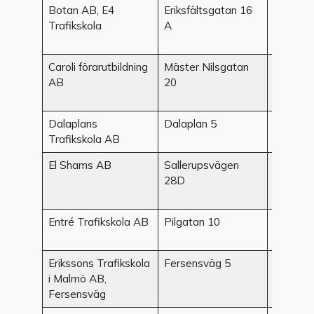
Botan AB, E4
Eriksfältsgatan 16
Malmö
Trafikskola
A
Caroli förarutbildning
Mäster Nilsgatan
Malmö
AB
20
Dalaplans
Dalaplan 5
Malmö
Trafikskola AB
El Shams AB
Sallerupsvägen
Malmö
28D
Entré Trafikskola AB
Pilgatan 10
Malmö
Erikssons Trafikskola
Fersensväg 5
Malmö
i Malmö AB,
Fersensväg