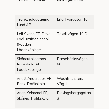
Trafikpedagogerna I
Lilla Tvärgatan 16
Lund
Lund AB
Leif Svahn EF, Drive
Teknikvägen 19 D
Löddekö
Cool Traffic School
Sweden,
Löddeköpinge
Skåneutbildarnas
Barsebäcksvägen
Löddekö
trafikskola AB,
60
Löddeköpinge
Anett Andersson EF,
Wachtmeisters
Malmö
Rask Trafikskola
Väg 1
Arian Kelmendi EF,
Blekingsborgsgatan
Malmö
Skånes Trafikskola
3