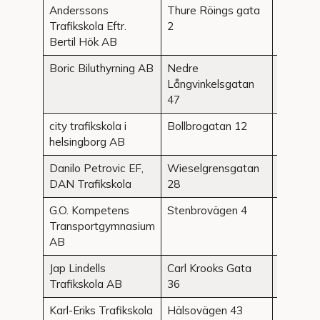
Anderssons
Thure Röings gata
Helsing
Trafikskola Eftr.
2
Bertil Hök AB
Boric Biluthyrning AB
Nedre
Helsing
Långvinkelsgatan
47
city trafikskola i
Bollbrogatan 12
Helsing
helsingborg AB
Danilo Petrovic EF,
Wieselgrensgatan
Helsing
DAN Trafikskola
28
G.O. Kompetens
Stenbrovägen 4
Helsing
Transportgymnasium
AB
Jap Lindells
Carl Krooks Gata
Helsing
Trafikskola AB
36
Karl-Eriks Trafikskola
Hälsovägen 43
Helsing