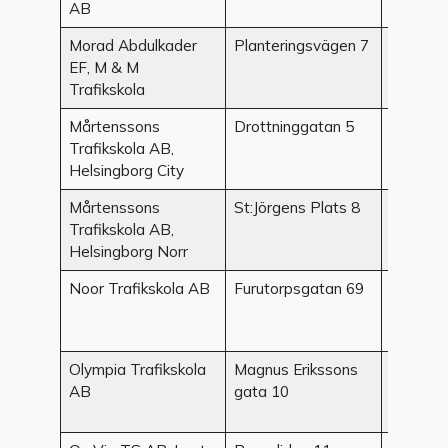
AB
Morad Abdulkader
Planteringsvägen 7
Helsing
EF, M & M
Trafikskola
Mårtenssons
Drottninggatan 5
Helsing
Trafikskola AB,
Helsingborg City
Mårtenssons
St:Jörgens Plats 8
Helsing
Trafikskola AB,
Helsingborg Norr
Noor Trafikskola AB
Furutorpsgatan 69
Helsing
Olympia Trafikskola
Magnus Erikssons
Helsing
AB
gata 10