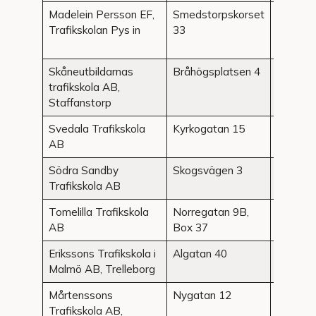
Madelein Persson EF,
Smedstorpskorset
Smedst
Trafikskolan Pys in
33
Skåneutbildarnas
Bråhögsplatsen 4
Staffan
trafikskola AB,
Staffanstorp
Svedala Trafikskola
Kyrkogatan 15
Svedal
AB
Södra Sandby
Skogsvägen 3
Södra
Trafikskola AB
Sandby
Tomelilla Trafikskola
Norregatan 9B,
Tomelill
AB
Box 37
Erikssons Trafikskola i
Algatan 40
Trelleb
Malmö AB, Trelleborg
Mårtenssons
Nygatan 12
Trelleb
Trafikskola AB,