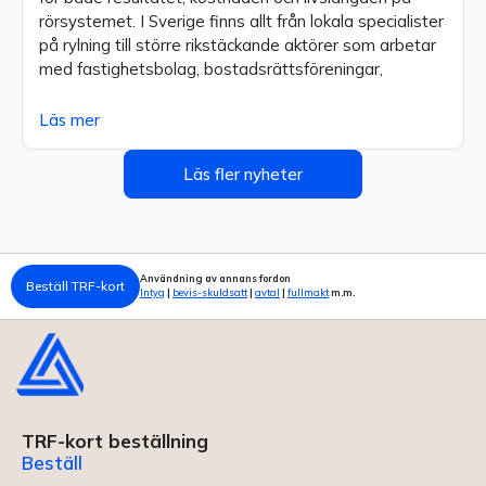
rörsystemet. I Sverige finns allt från lokala specialister
på rylning till större rikstäckande aktörer som arbetar
med fastighetsbolag, bostadsrättsföreningar,
Läs mer
Läs fler nyheter
Användning av annans fordon
Beställ TRF-kort
Intyg
|
bevis-skuldsatt
|
avtal
|
fullmakt
m.m.
TRF-kort beställning
Beställ