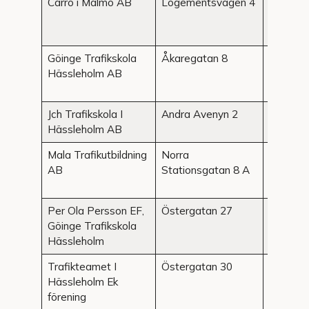
Carro i Malmö AB
Logementsvägen 4
Hässleh
Göinge Trafikskola
Åkaregatan 8
Hässleh
Hässleholm AB
Jch Trafikskola I
Andra Avenyn 2
Hässleh
Hässleholm AB
Mala Trafikutbildning
Norra
Hässleh
AB
Stationsgatan 8 A
Per Ola Persson EF,
Östergatan 27
Hässleh
Göinge Trafikskola
Hässleholm
Trafikteamet I
Östergatan 30
Hässleh
Hässleholm Ek
förening