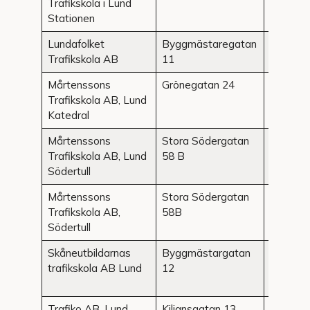
Trafikskola i Lund
Stationen
Lundafolket
Byggmästaregatan
Lund
Trafikskola AB
11
Mårtenssons
Grönegatan 24
Lund
Trafikskola AB, Lund
Katedral
Mårtenssons
Stora Södergatan
Lund
Trafikskola AB, Lund
58 B
Södertull
Mårtenssons
Stora Södergatan
Lund
Trafikskola AB,
58B
Södertull
Skåneutbildarnas
Byggmästargatan
Lund
trafikskola AB Lund
12
Trafiko AB, Lund
Kiliansgatan 13
Lund