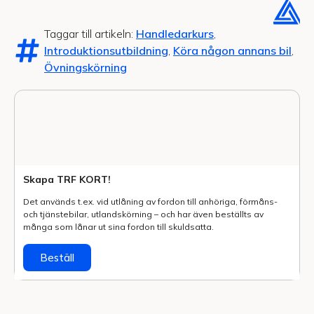
Taggar till artikeln:
Handledarkurs
,
Introduktionsutbildning
,
Köra någon annans bil
,
Övningskörning
Skapa TRF KORT!
Det används t.ex. vid utlåning av fordon till anhöriga, förmåns-
och tjänstebilar, utlands­körning – och har även beställts av
många som lånar ut sina fordon till skuldsatta.
Beställ