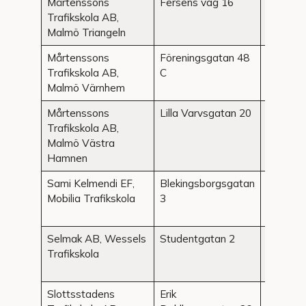
Mårtenssons
Fersens väg 16
Malmö
Trafikskola AB,
Malmö Triangeln
Mårtenssons
Föreningsgatan 48
Malmö
Trafikskola AB,
C
Malmö Värnhem
Mårtenssons
Lilla Varvsgatan 20
Malmö
Trafikskola AB,
Malmö Västra
Hamnen
Sami Kelmendi EF,
Blekingsborgsgatan
Malmö
Mobilia Trafikskola
3
Selmak AB, Wessels
Studentgatan 2
Malmö
Trafikskola
Slottsstadens
Erik
Malmö