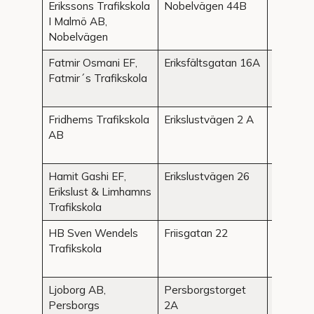
Erikssons Trafikskola
Nobelvägen 44B
Malmö
I Malmö AB,
Nobelvägen
Fatmir Osmani EF,
Eriksfältsgatan 16A
Malmö
Fatmir´s Trafikskola
Fridhems Trafikskola
Erikslustvägen 2 A
Malmö
AB
Hamit Gashi EF,
Erikslustvägen 26
Malmö
Erikslust & Limhamns
Trafikskola
HB Sven Wendels
Friisgatan 22
Malmö
Trafikskola
Ljoborg AB,
Persborgstorget
Malmö
Persborgs
2A