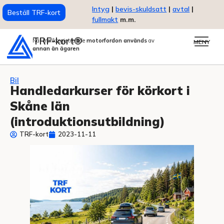
Intyg
|
bevis-skuldsatt
|
avtal
|
Beställ TRF-kort
fullmakt
m.m.
TRF-kort®
När trafikregistrerade
motorfordon används
av
MENY
annan än ägaren
Bil
Handledarkurser för körkort i
Skåne län
(introduktionsutbildning)
TRF-kort
2023-11-11