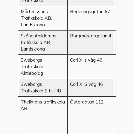
Trafikskola
Mårtenssons
Regeringsgatan 67
Landskr
Trafikskola AB,
Landskrona
Skåneutbildarnas
Borgmästargatan 4
Landskr
trafikskola AB,
Landskrona
Sweborgs
Carl XI:s väg 46
Landskr
Trafikskola
Aktiebolag
Sweborgs
Carl XI:S väg 46
Landskr
Trafikskola Eftr. HB
Thellmans trafikskola
Östergatan 112
Landskr
AB