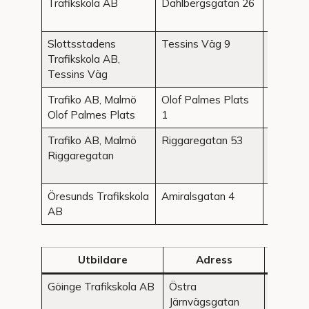
Trafikskola AB
Dahlbergsgatan 26
Slottsstadens
Tessins Väg 9
Malmö
Trafikskola AB,
Tessins Väg
Trafiko AB, Malmö
Olof Palmes Plats
Malmö
Olof Palmes Plats
1
Trafiko AB, Malmö
Riggaregatan 53
Malmö
Riggaregatan
Öresunds Trafikskola
Amiralsgatan 4
Malmö
AB
Utbildare
Adress
Or
Göinge Trafikskola AB
Östra
Osby
Järnvägsgatan