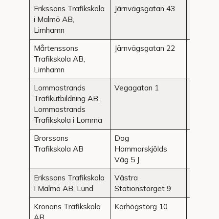
Erikssons Trafikskola
Järnvägsgatan 43
Limham
i Malmö AB,
Limhamn
Mårtenssons
Järnvägsgatan 22
Limham
Trafikskola AB,
Limhamn
Lommastrands
Vegagatan 1
Lomma
Trafikutbildning AB,
Lommastrands
Trafikskola i Lomma
Brorssons
Dag
Lund
Trafikskola AB
Hammarskjölds
Väg 5 J
Erikssons Trafikskola
Västra
Lund
I Malmö AB, Lund
Stationstorget 9
Kronans Trafikskola
Karhögstorg 10
Lund
AB