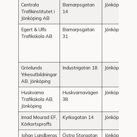
Centrala
Barnarpsgatan
Jönköping
Trafikinstitutet i
14
Jönköping AB
Egert & Ulfs
Barnarpsgatan
Jönköping
Trafikskola AB
31
Grönlunds
Industrigatan 18
Jönköping
Yrkesutbildningar
AB, Jönköping
Huskvarna
Huskvarnavägen
Jönköping
Trafikskola AB,
38
Jönköping
Imad Mourad EF,
Kyrkogatan 14
Jönköping
Körkortsproffs
Johan Landbergs
Östra Storgatan
Jönköping