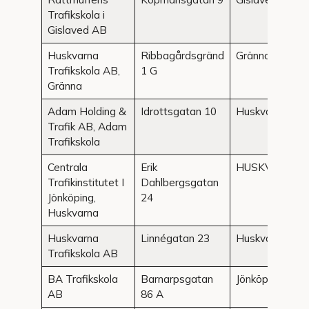
Trafikskola i
Gislaved AB
Huskvarna
Ribbagårdsgränd
Gränna
Trafikskola AB,
1 G
Gränna
Adam Holding &
Idrottsgatan 10
Huskvarna
Trafik AB, Adam
Trafikskola
Centrala
Erik
HUSKVARNA
Trafikinstitutet I
Dahlbergsgatan
Jönköping,
24
Huskvarna
Huskvarna
Linnégatan 23
Huskvarna
Trafikskola AB
BA Trafikskola
Barnarpsgatan
Jönköping
AB
86 A