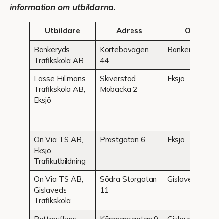
information om utbildarna.
Utbildare
Adress
Ort
Bankeryds
Kortebovägen
Bankeryd
Trafikskola AB
44
Lasse Hillmans
Skiverstad
Eksjö
Trafikskola AB,
Mobacka 2
Eksjö
On Via TS AB,
Prästgatan 6
Eksjö
Eksjö
Trafikutbildning
On Via TS AB,
Södra Storgatan
Gislaved
Gislaveds
11
Trafikskola
Rattmuffens
Köpmansgatan 9
Gislaved