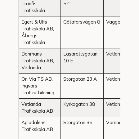
Tranås
5 C
Trafikskola
Egert & Ulfs
Götaforsvägen 8
Vaggeryd
Trafikskola AB,
Åbergs
Trafikskola
Bohmans
Lasarettsgatan
Vetlanda
Trafikskola AB,
10 E
Vetlanda
On Via TS AB,
Storgatan 23 A
Vetlanda
Ingvars
Trafikutbildning
Vetlanda
Kyrkogatan 38
Vetlanda
Trafikskola AB
Apladalens
Storgatan 35
Värnamo
Trafikskola AB