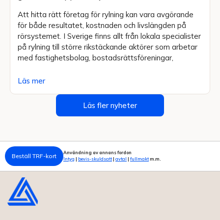
Att hitta rätt företag för rylning kan vara avgörande
för både resultatet, kostnaden och livslängden på
rörsystemet. I Sverige finns allt från lokala specialister
på rylning till större rikstäckande aktörer som arbetar
med fastighetsbolag, bostadsrättsföreningar,
Läs mer
Läs fler nyheter
Användning av annans fordon
Beställ TRF-kort
Intyg
|
bevis-skuldsatt
|
avtal
|
fullmakt
m.m.