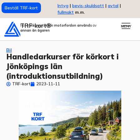
Intyg
|
bevis-skuldsatt
|
avtal
|
Beställ TRF-kort
fullmakt
m.m.
TRF-kort®
När trafikregistrerade
motorfordon används
av
MENY
annan än ägaren
Bil
Handledarkurser för körkort i
Jönköpings län
(introduktionsutbildning)
TRF-kort
2023-11-11