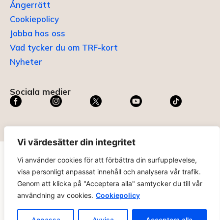
Ångerrätt
Cookiepolicy
Jobba hos oss
Vad tycker du om TRF-kort
Nyheter
Sociala medier
Vi värdesätter din integritet
Vi använder cookies för att förbättra din surfupplevelse,
TRF KORT®
är ett registrerat varumärke som innehas av
visa personligt anpassat innehåll och analysera vår trafik.
ABC Digital AB (nr 636465) hos
Patent- och
Genom att klicka på "Acceptera alla" samtycker du till vår
registreringsverket
.
användning av cookies.
Cookiepolicy
trfkort.se – materialet på webbplatsen får ej kopieras utan
tillåtelse. Alla priser anges ink. moms. 14 dagars ångerrätt.
Anpassa
Avvisa
Acceptera alla