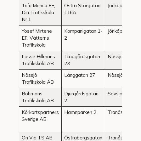
Trifu Mancu EF,
Östra Storgatan
Jönköping
Din Trafikskola
116A
Nr.1
Yosef Mirtene
Kompanigatan 1-
Jönköping
EF, Vätterns
2
Trafikskola
Lasse Hillmans
Trädgårdsgatan
Nässjö
Trafikskola AB
23
Nässjö
Långgatan 27
Nässjö
Trafikskola AB
Bohmans
Djurgårdsgatan
Sävsjö
Trafikskola AB
2
Körkortspartners
Hamnparken 2
Tranås
Sverige AB
On Via TS AB,
Östrabergsgatan
Tranås