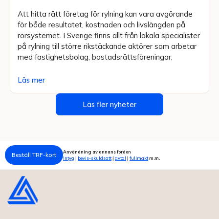
Att hitta rätt företag för rylning kan vara avgörande
för både resultatet, kostnaden och livslängden på
rörsystemet. I Sverige finns allt från lokala specialister
på rylning till större rikstäckande aktörer som arbetar
med fastighetsbolag, bostadsrättsföreningar,
Läs mer
Läs fler nyheter
Användning av annans fordon
Beställ TRF-kort
Intyg
|
bevis-skuldsatt
|
avtal
|
fullmakt
m.m.