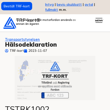
Intyg
|
bevis-skuldsatt
|
avtal
|
Beställ TRF-kort
fullmakt
m.m.
TRF-kort®
När trafikregistrerade
motorfordon används
av
MENY
annan än ägaren
Transportstyrelsen
Hälsodeklaration
TRF-kort
2023-11-07
TSTRK1002