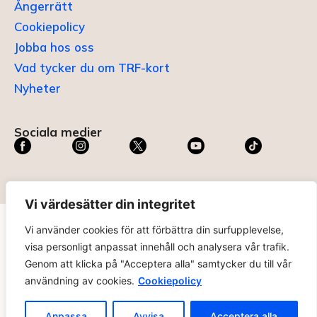
Ångerrätt
Cookiepolicy
Jobba hos oss
Vad tycker du om TRF-kort
Nyheter
Sociala medier
Vi värdesätter din integritet
Vi använder cookies för att förbättra din surfupplevelse,
TRF KORT®
är ett registrerat varumärke som innehas av
visa personligt anpassat innehåll och analysera vår trafik.
ABC Digital AB (nr 636465) hos
Patent- och
Genom att klicka på "Acceptera alla" samtycker du till vår
registreringsverket
.
användning av cookies.
Cookiepolicy
trfkort.se – materialet på webbplatsen får ej kopieras utan
tillåtelse. Alla priser anges ink. moms. 14 dagars ångerrätt.
Anpassa
Avvisa
Acceptera alla