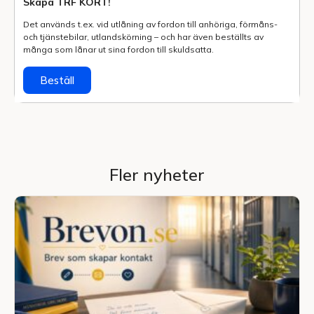
Skapa TRF KORT!
Det används t.ex. vid utlåning av fordon till anhöriga, förmåns-
och tjänstebilar, utlands­körning – och har även beställts av
många som lånar ut sina fordon till skuldsatta.
Beställ
Fler nyheter