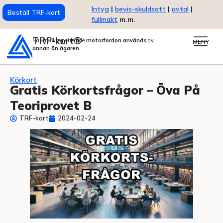
Intyg
|
bevis-skuldsatt
|
avtal
|
Beställ TRF-kort
fullmakt
m.m.
TRF-kort®
När trafikregistrerade
motorfordon används
av
MENY
annan än ägaren
Körkort
Gratis Körkortsfrågor – Öva På
Teoriprovet B
TRF-kort
2024-02-24