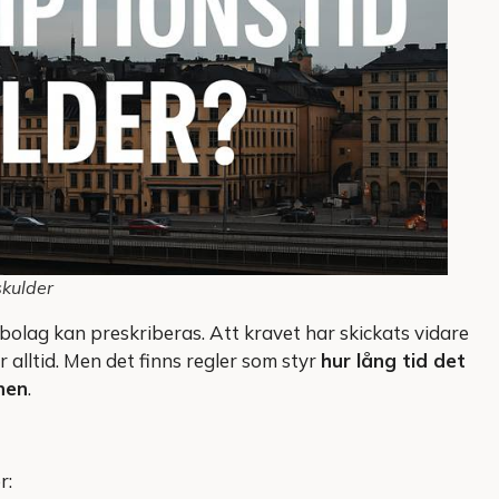
skulder
obolag kan preskriberas. Att kravet har skickats vidare
ör alltid. Men det finns regler som styr
hur lång tid det
nen
.
r: