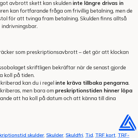
ågot avbrott skett kan skulden
inte längre drivas in
ren kan fortfarande fråga om frivillig betalning, men de
ol för att tvinga fram betalning. Skulden finns alltså
t indrivningsbar.
o räcker som preskriptionsavbrott – det gör att klockan
sobolaget skriftligen bekräftar när de senast gjorde
a koll på tiden.
kriberad kan du i regel
inte kräva tillbaka pengarna
.
eskriberas, men bara om
preskriptionstiden hinner löpa
rande att ha koll på datum och att känna till dina
kriptionstid skulder
,
Skulder
,
Skuldfri
,
Tid
,
TRF kort
,
TRF-