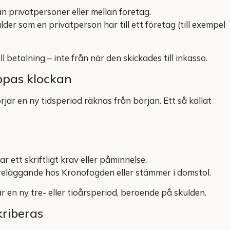
an privatpersoner eller mellan företag.
kulder som en privatperson har till ett företag (till exempel
l betalning – inte från när den skickades till inkasso.
oppas klockan
jar en ny tidsperiod räknas från början. Ett så kallat
 ett skriftligt krav eller påminnelse,
eläggande hos Kronofogden eller stämmer i domstol.
r en ny tre- eller tioårsperiod, beroende på skulden.
riberas