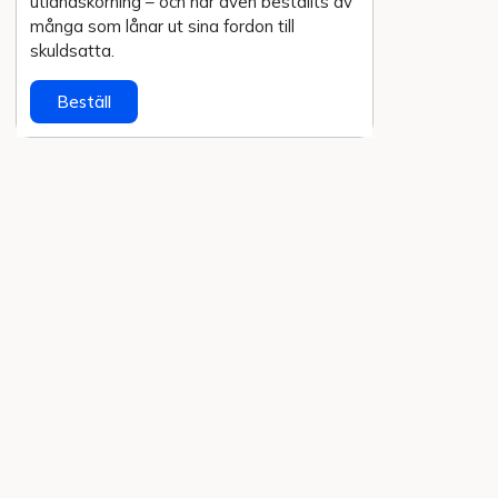
utlands­körning – och har även beställts av
många som lånar ut sina fordon till
skuldsatta.
Beställ