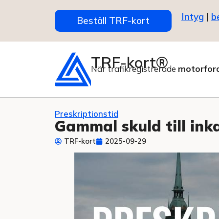
Intyg
|
b
Beställ TRF-kort
TRF-kort®
När trafikregistrerade
motorfor
Preskriptionstid
Gammal skuld till ink
TRF-kort
2025-09-29