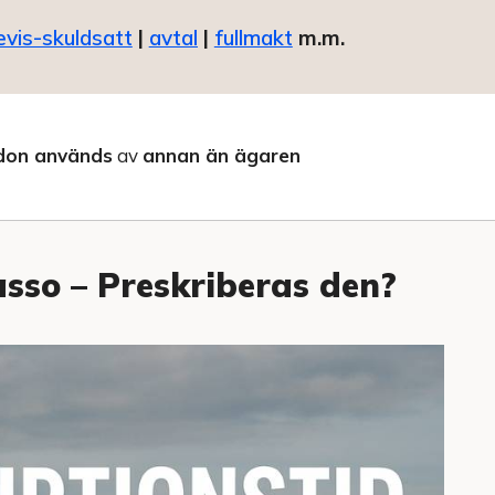
evis-skuldsatt
|
avtal
|
fullmakt
m.m.
don används
av
annan än ägaren
asso – Preskriberas den?