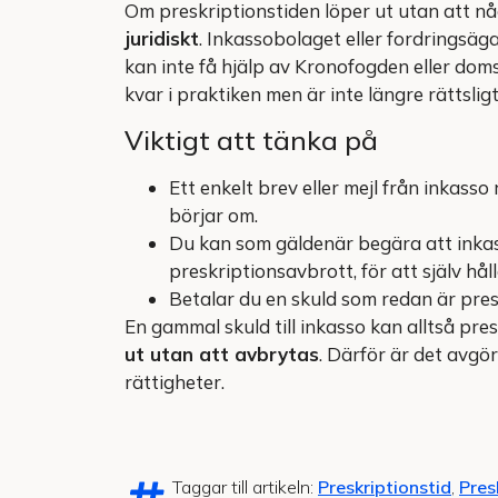
Om preskriptionstiden löper ut utan att n
juridiskt
. Inkassobolaget eller fordringsäga
kan inte få hjälp av Kronofogden eller domst
kvar i praktiken men är inte längre rättslig
Viktigt att tänka på
Ett enkelt brev eller mejl från inkass
börjar om.
Du kan som gäldenär begära att inkas
preskriptionsavbrott, för att själv håll
Betalar du en skuld som redan är pres
En gammal skuld till inkasso kan alltså pr
ut utan att avbrytas
. Därför är det avgö
rättigheter.
Taggar till artikeln:
Preskriptionstid
,
Pres