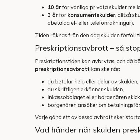
10 år
för vanliga privata skulder mell
3 år
för
konsumentskulder
, alltså s
obetalda el- eller telefonräkningar).
Tiden räknas från den dag skulden förföll til
Preskriptionsavbrott – så st
Preskriptionstiden kan avbrytas, och då bör
preskriptionsavbrott
kan ske när:
du betalar hela eller delar av skulden,
du skriftligen erkänner skulden,
inkassobolaget eller borgenären skickar
borgenären ansöker om betalningsför
Varje gång ett av dessa avbrott sker starta
Vad händer när skulden presk