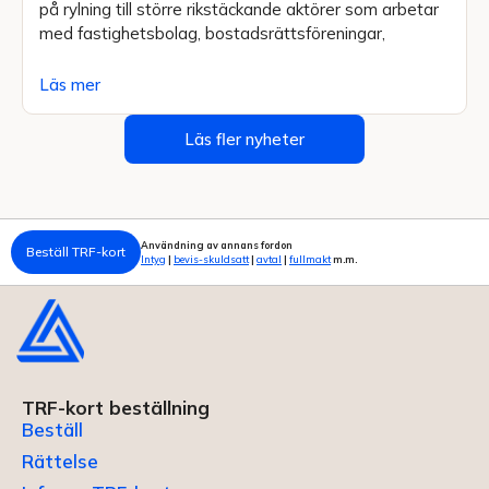
på rylning till större rikstäckande aktörer som arbetar
med fastighetsbolag, bostadsrättsföreningar,
Läs mer
Läs fler nyheter
Användning av annans fordon
Beställ TRF-kort
Intyg
|
bevis-skuldsatt
|
avtal
|
fullmakt
m.m.
TRF-kort beställning
Beställ
Rättelse