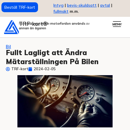
Intyg
|
bevis-skuldsatt
|
avtal
|
Beställ TRF-kort
fullmakt
m.m.
TRF-kort®
När trafikregistrerade
motorfordon används
av
MENY
annan än ägaren
Bil
Fullt Lagligt att Ändra
Mätarställningen På Bilen
TRF-kort
2024-02-05