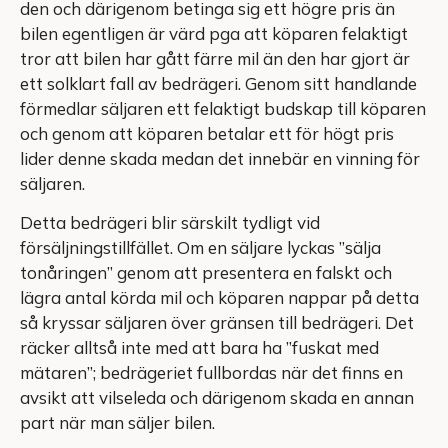
den och därigenom betinga sig ett högre pris än
bilen egentligen är värd pga att köparen felaktigt
tror att bilen har gått färre mil än den har gjort är
ett solklart fall av bedrägeri. Genom sitt handlande
förmedlar säljaren ett felaktigt budskap till köparen
och genom att köparen betalar ett för högt pris
lider denne skada medan det innebär en vinning för
säljaren.
Detta bedrägeri blir särskilt tydligt vid
försäljningstillfället. Om en säljare lyckas ”sälja
tonåringen” genom att presentera en falskt och
lägra antal körda mil och köparen nappar på detta
så kryssar säljaren över gränsen till bedrägeri. Det
räcker alltså inte med att bara ha ”fuskat med
mätaren”; bedrägeriet fullbordas när det finns en
avsikt att vilseleda och därigenom skada en annan
part när man säljer bilen.