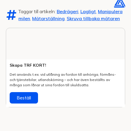
Taggar till artikeln:
Bedrägeri
,
Lagligt
,
Manipulera
milen
,
Mätarställning
,
Skruva tillbaka mätaren
Skapa TRF KORT!
Det används t.ex. vid utlåning av fordon till anhöriga, förmåns-
och tjänstebilar, utlands­körning – och har även beställts av
många som lånar ut sina fordon till skuldsatta.
Beställ