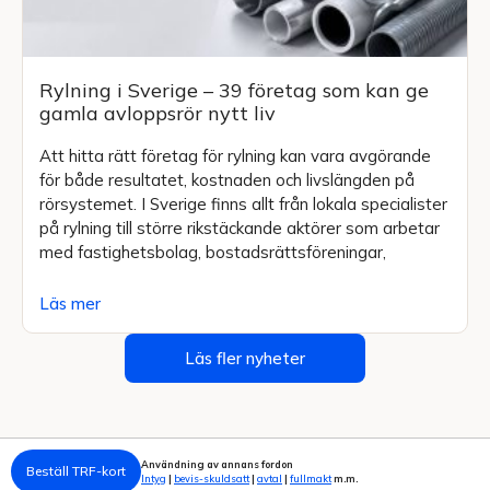
Rylning i Sverige – 39 företag som kan ge
gamla avloppsrör nytt liv
Att hitta rätt företag för rylning kan vara avgörande
för både resultatet, kostnaden och livslängden på
rörsystemet. I Sverige finns allt från lokala specialister
på rylning till större rikstäckande aktörer som arbetar
med fastighetsbolag, bostadsrättsföreningar,
Läs mer
Läs fler nyheter
Användning av annans fordon
Beställ TRF-kort
Intyg
|
bevis-skuldsatt
|
avtal
|
fullmakt
m.m.