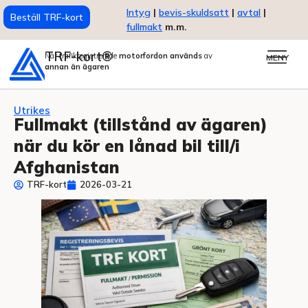
Intyg
|
bevis-skuldsatt
|
avtal
|
Beställ TRF-kort
fullmakt
m.m.
TRF-kort®
När trafikregistrerade
motorfordon används
av
MENY
annan än ägaren
Utrikes
Fullmakt (tillstånd av ägaren)
när du kör en lånad bil till/i
Afghanistan
TRF-kort
2026-03-21