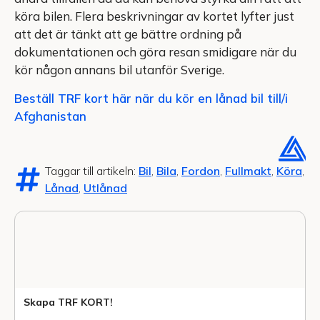
köra bilen. Flera beskrivningar av kortet lyfter just
att det är tänkt att ge bättre ordning på
dokumentationen och göra resan smidigare när du
kör någon annans bil utanför Sverige.
Beställ TRF kort här när du kör en lånad bil till/i
Afghanistan
Taggar till artikeln:
Bil
,
Bila
,
Fordon
,
Fullmakt
,
Köra
,
Lånad
,
Utlånad
Skapa TRF KORT!