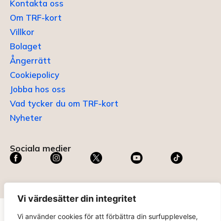
Kontakta oss
Om TRF-kort
Villkor
Bolaget
Ångerrätt
Cookiepolicy
Jobba hos oss
Vad tycker du om TRF-kort
Nyheter
Sociala medier
Vi värdesätter din integritet
Vi använder cookies för att förbättra din surfupplevelse,
TRF KORT®
är ett registrerat varumärke som innehas av