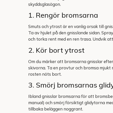
skyddsglasögon.
1. Rengör bromsarna
Smuts och ytrost är en vanlig orsak till gn
Ta av hjulet på den gnisslande sidan. Spr
och torka rent med en ren trasa. Undvik a
2. Kör bort ytrost
Om du märker att bromsarna gnisslar efter a
skivorna. Ta en provtur och bromsa mjukt 
rosten nöts bort.
3. Smörj bromsarnas glid
Ibland gnisslar bromsarna för att bromsbelä
manual) och smörj försiktigt glidytorna med e
tillbaka beläggen noggrant.