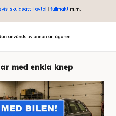
evis-skuldsatt
|
avtal
|
fullmakt
m.m.
don används
av
annan än ägaren
sar med enkla knep