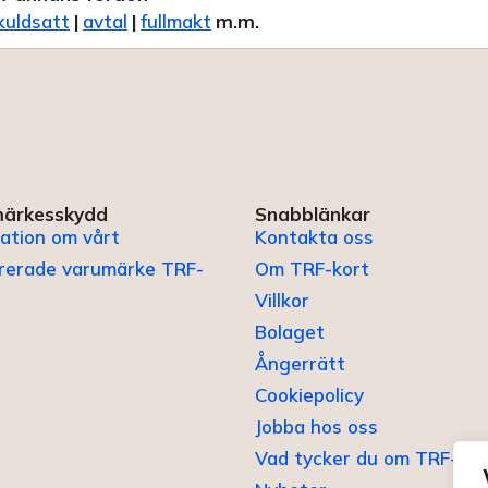
kuldsatt
|
avtal
|
fullmakt
m.m.
ärkesskydd
Snabblänkar
ation om vårt
Kontakta oss
trerade varumärke TRF-
Om TRF-kort
Villkor
Bolaget
Ångerrätt
Cookiepolicy
Jobba hos oss
Vad tycker du om TRF-kor