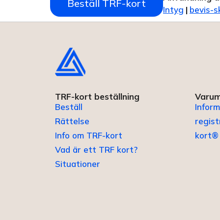
Beställ TRF-kort
Intyg
|
bevis-s
TRF-kort beställning
Varum
Beställ
Inform
Rättelse
regis
Info om TRF-kort
kort®
Vad är ett TRF kort?
Situationer