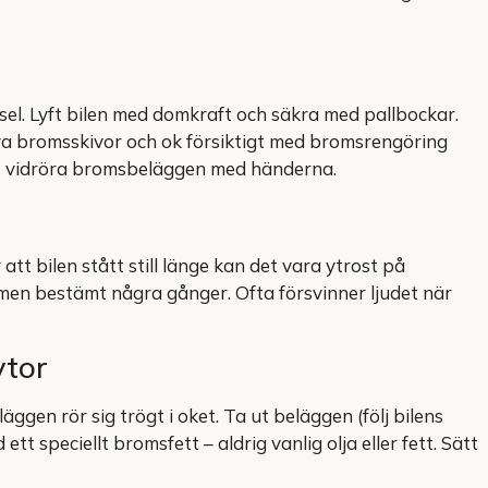
issel. Lyft bilen med domkraft och säkra med pallbockar.
aya bromsskivor och ok försiktigt med bromsrengöring
tt vidröra bromsbeläggen med händerna.
tt bilen stått still länge kan det vara ytrost på
men bestämt några gånger. Ofta försvinner ljudet när
ytor
ggen rör sig trögt i oket. Ta ut beläggen (följ bilens
tt speciellt bromsfett – aldrig vanlig olja eller fett. Sätt