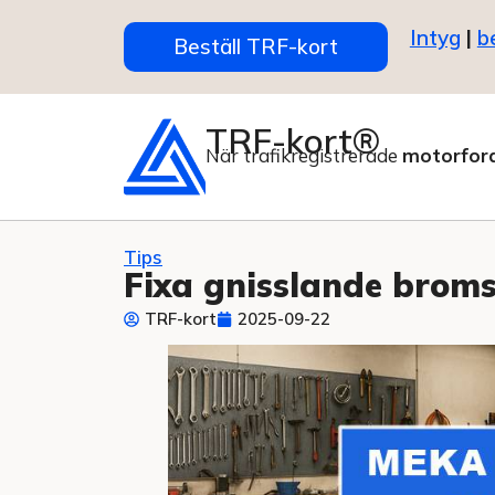
Intyg
|
b
Beställ TRF-kort
TRF-kort®
När trafikregistrerade
motorfor
Tips
Fixa gnisslande brom
TRF-kort
2025-09-22