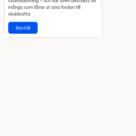
utlands­körning – och har även beställts av
många som lånar ut sina fordon till
skuldsatta.
Beställ