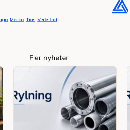
aga
,
Mecka
,
Tips
,
Verkstad
Fler nyheter