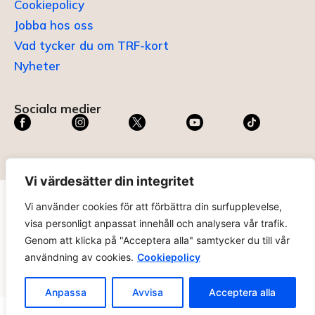
Cookiepolicy
Jobba hos oss
Vad tycker du om TRF-kort
Nyheter
Sociala medier
Vi värdesätter din integritet
Vi använder cookies för att förbättra din surfupplevelse,
TRF KORT®
är ett registrerat varumärke som innehas av
visa personligt anpassat innehåll och analysera vår trafik.
ABC Digital AB (nr 636465) hos
Patent- och
Genom att klicka på "Acceptera alla" samtycker du till vår
registreringsverket
.
användning av cookies.
Cookiepolicy
trfkort.se – materialet på webbplatsen får ej kopieras utan
tillåtelse. Alla priser anges ink. moms. 14 dagars ångerrätt.
Anpassa
Avvisa
Acceptera alla
Ändra Cookie-inställningar >