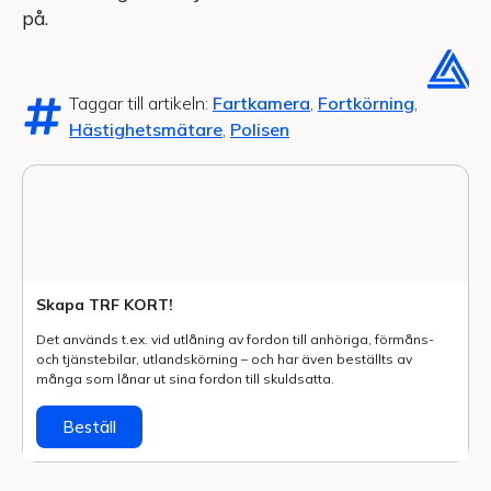
på.
Taggar till artikeln:
Fartkamera
,
Fortkörning
,
Hästighetsmätare
,
Polisen
Skapa TRF KORT!
Det används t.ex. vid utlåning av fordon till anhöriga, förmåns-
och tjänstebilar, utlands­körning – och har även beställts av
många som lånar ut sina fordon till skuldsatta.
Beställ