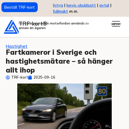
Intyg
|
bevis-skuldsatt
|
avtal
|
Beställ TRF-kort
fullmakt
m.m.
TRF-kort®
När trafikregistrerade
motorfordon används
av
MENY
annan än ägaren
Hastighet
Fartkameror i Sverige och
hastighetsmätare – så hänger
allt ihop
TRF-kort
2025-09-16