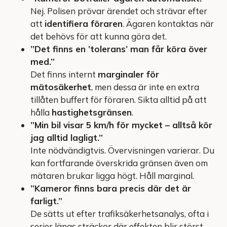
Nej. Polisen prövar ärendet och strävar efter
att
identifiera föraren
. Ägaren kontaktas när
det behövs för att kunna göra det.
”Det finns en ’tolerans’ man får köra över
med.”
Det finns internt
marginaler för
mätosäkerhet
, men dessa är inte en extra
tillåten buffert för föraren. Sikta alltid på att
hålla
hastighetsgränsen
.
”Min bil visar 5 km/h för mycket – alltså kör
jag alltid lagligt.”
Inte nödvändigtvis. Övervisningen varierar. Du
kan fortfarande överskrida gränsen även om
mätaren brukar ligga högt. Håll marginal.
”Kameror finns bara precis där det är
farligt.”
De sätts ut efter trafiksäkerhetsanalys, ofta i
serier längs sträckor där effekten blir störst.