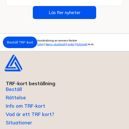
Läs fler nyheter
Användning av annans fordon
Beställ TRF-kort
Intyg
|
bevis-skuldsatt
|
avtal
|
fullmakt
m.m.
TRF-kort beställning
Beställ
Rättelse
Info om TRF-kort
Vad är ett TRF kort?
Situationer