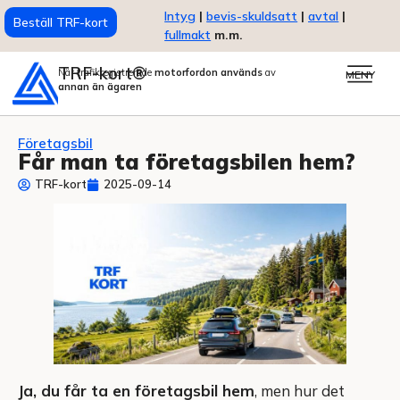
Intyg
|
bevis-skuldsatt
|
avtal
|
Beställ TRF-kort
fullmakt
m.m.
TRF-kort®
När trafikregistrerade
motorfordon används
av
MENY
annan än ägaren
Företagsbil
Får man ta företagsbilen hem?
TRF-kort
2025-09-14
Ja, du får ta en företagsbil hem
, men hur det