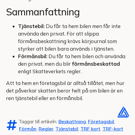
Sammanfattning
Tjänstebil:
Du får ta hem bilen men får inte
använda den privat. För att slippa
förmånsbeskattning krävs körjournal som
styrker att bilen bara används i tjänsten.
Förmånsbil:
Du får ta hem bilen och använda
den privat, men du blir
förmånsbeskattad
enligt Skatteverkets regler.
Att ta hem en företagsbil är alltså tillåtet, men hur
det påverkar skatten beror helt på om bilen är en
ren tjänstebil eller en förmånsbil.
Taggar till artikeln:
Beskattning
,
Företagsbil
,
Förmån
,
Regler
,
Tjänstebil
,
TRF kort
,
TRF-kort