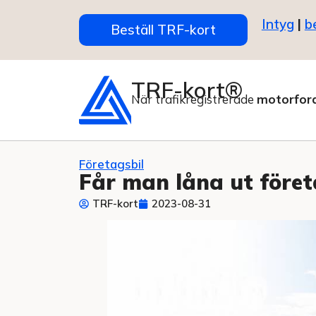
Intyg
|
b
Beställ TRF-kort
TRF-kort®
När trafikregistrerade
motorfor
Företagsbil
Får man låna ut föret
TRF-kort
2023-08-31