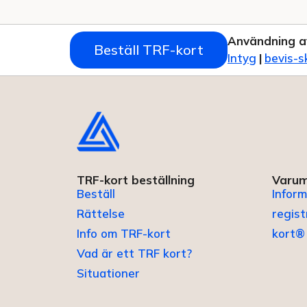
Användning a
Beställ TRF-kort
Intyg
|
bevis-s
TRF-kort beställning
Varum
Beställ
Inform
Rättelse
regis
Info om TRF-kort
kort®
Vad är ett TRF kort?
Situationer