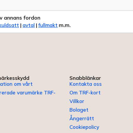
v annans fordon
kuldsatt
|
avtal
|
fullmakt
m.m.
ärkesskydd
Snabblänkar
ation om vårt
Kontakta oss
trerade varumärke TRF-
Om TRF-kort
Villkor
Bolaget
Ångerrätt
Cookiepolicy