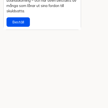
utlands­körning – och har även beställts av
många som lånar ut sina fordon till
skuldsatta.
Beställ