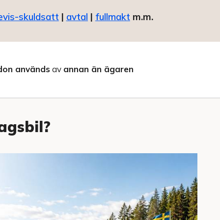
evis-skuldsatt
|
avtal
|
fullmakt
m.m.
don används
av
annan än ägaren
agsbil?