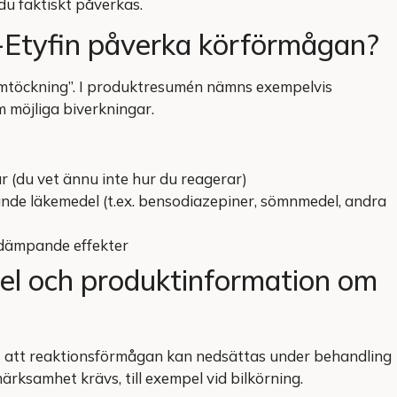
du faktiskt påverkas.
a-Etyfin påverka körförmågan?
“omtöckning”. I produktresumén nämns exempelvis
 möjliga biverkningar.
r (du vet ännu inte hur du reagerar)
de läkemedel (t.ex. bensodiazepiner, sömnmedel, andra
 dämpande effekter
el och produktinformation om
es att reaktionsförmågan kan nedsättas under behandling
rksamhet krävs, till exempel vid bilkörning.