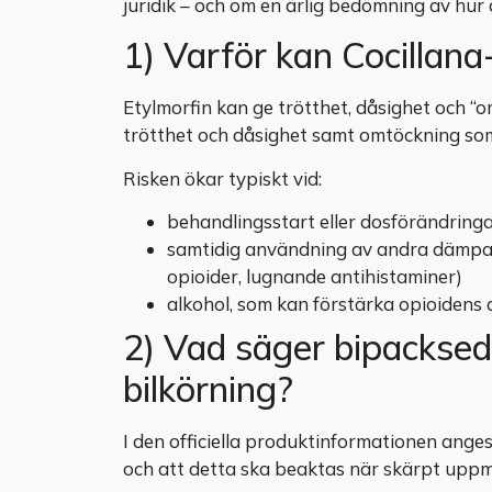
juridik – och om en ärlig bedömning av hur 
1) Varför kan Cocillan
Etylmorfin kan ge trötthet, dåsighet och 
trötthet och dåsighet samt omtöckning som
Risken ökar typiskt vid:
behandlingsstart eller dosförändringa
samtidig användning av andra dämpan
opioider, lugnande antihistaminer)
alkohol, som kan förstärka opioidens
2) Vad säger bipacksed
bilkörning?
I den officiella produktinformationen ang
och att detta ska beaktas när skärpt uppmä