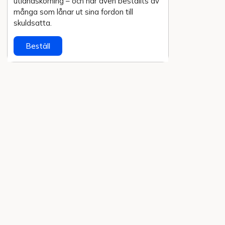
utlands­körning – och har även beställts av
många som lånar ut sina fordon till
skuldsatta.
Beställ