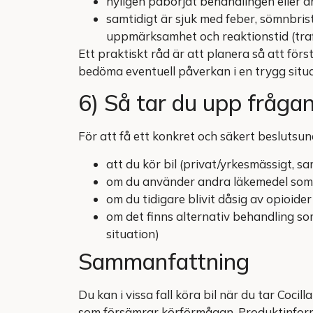
nyligen påbörjat behandlingen eller ä
samtidigt är sjuk med feber, sömnbrist
uppmärksamhet och reaktionstid (traf
Ett praktiskt råd är att planera så att för
bedöma eventuell påverkan i en trygg situa
6) Så tar du upp frågan
För att få ett konkret och säkert beslutsun
att du kör bil (privat/yrkesmässigt, sa
om du använder andra läkemedel som k
om du tidigare blivit dåsig av opioid
om det finns alternativ behandling so
situation)
Sammanfattning
Du kan i vissa fall köra bil när du tar Coci
som försämrar körförmågan. Produktinform