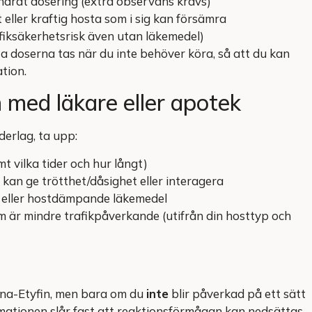
ndrat dosering (extra observans krävs)
 eller kraftig hosta som i sig kan försämra
iksäkerhetsrisk även utan läkemedel)
sta doserna tas när du inte behöver köra, så att du kan
tion.
 med läkare eller apotek
derlag, ta upp:
mt vilka tider och hur långt)
an ge trötthet/dåsighet eller interagera
er eller hostdämpande läkemedel
m är mindre trafikpåverkande (utifrån din hosttyp och
llana-Etyfin, men bara om du
inte
blir påverkad på ett sätt
ationen slår fast att reaktionsförmågan kan nedsättas