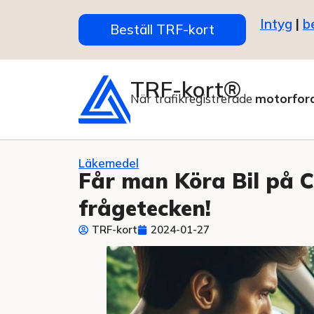
Intyg
|
b
Beställ TRF-kort
TRF-kort®
När trafikregistrerade
motorfor
Läkemedel
Får man Köra Bil på Co
frågetecken!
TRF-kort
2024-01-27