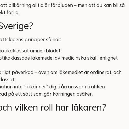
att bilkörning alltid är förbjuden – men att du kan bli så
kt farlig.
 Sverige?
ttslagens principer så här:
kotikaklassat ämne i blodet.
ikaklassade läkemedel av medicinska skäl i enlighet
rligt påverkad – även om läkemedlet är ordinerat, och
lassat.
ation inte “frikänner” dig från ansvar i trafiken.
kad på ett sätt som gör körningen osäker.
ch vilken roll har läkaren?