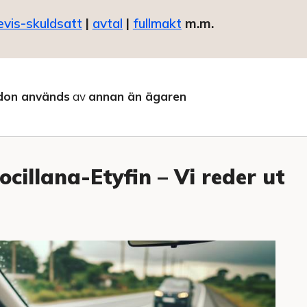
evis-skuldsatt
|
avtal
|
fullmakt
m.m.
don används
av
annan än ägaren
cillana-Etyfin – Vi reder ut