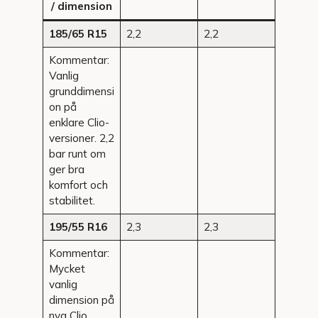
/ dimension
185/65 R15
2,2
2,2
Kommentar:
Vanlig
grunddimensi
on på
enklare Clio-
versioner. 2,2
bar runt om
ger bra
komfort och
stabilitet.
195/55 R16
2,3
2,3
Kommentar:
Mycket
vanlig
dimension på
nya Clio.