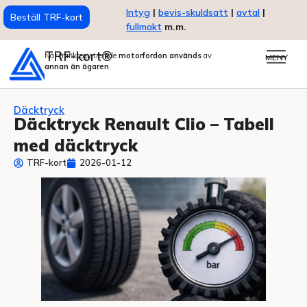
Intyg
|
bevis-skuldsatt
|
avtal
|
Beställ TRF-kort
fullmakt
m.m.
TRF-kort®
När trafikregistrerade
motorfordon används
av
MENY
annan än ägaren
Däcktryck
Däcktryck Renault Clio – Tabell
med däcktryck
TRF-kort
2026-01-12