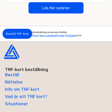
Läs fler nyheter
Användning av annans fordon
Beställ TRF-kort
Intyg
|
bevis-skuldsatt
|
avtal
|
fullmakt
m.m.
TRF-kort beställning
Beställ
Rättelse
Info om TRF-kort
Vad är ett TRF kort?
Situationer