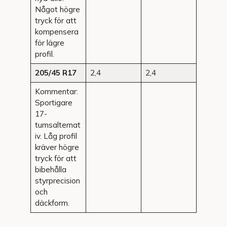
Något högre
tryck för att
kompensera
för lägre
profil.
205/45 R17
2,4
2,4
Kommentar:
Sportigare
17-
tumsalternat
iv. Låg profil
kräver högre
tryck för att
bibehålla
styrprecision
och
däckform.