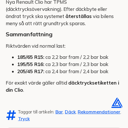
Nya Renault Clio har TPMS
(däcktrycksövervakning). Efter däckbyte eller
ändrat tryck ska systemet
återställas
via bilens
meny så att rätt grundtryck sparas.
Sammanfattning
Riktvärden vid normal last:
185/65 R15:
ca 2,2 bar fram / 2,2 bar bak
195/55 R16:
ca 2,3 bar fram / 2,3 bar bak
205/45 R17:
ca 2,4 bar fram / 2,4 bar bak
För exakt värde gäller alltid
däcktrycksetiketten i
din Clio
.
Taggar till artikeln:
Bar
,
Däck
,
Rekommendationer
,
Tryck