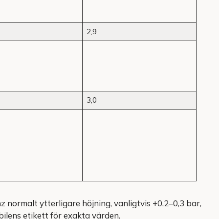
2,9
3,0
rmalt ytterligare höjning, vanligtvis +0,2–0,3 bar,
bilens etikett för exakta värden.