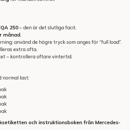
 EQA 250
– den är det slutliga facit.
er månad
.
örning: använd de högre tryck som anges för ”full load”.
leras extra ofta.
 – kontrollera oftare vintertid.
 normal last:
bak
bak
bak
bak
ksetiketten och instruktionsboken från Mercedes-