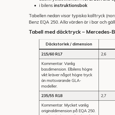
i bilens
instruktionsbok
Tabellen nedan visar typiska kalltryck (no
Benz EQA 250. Alla värden är i bar och gäl
Tabell med däcktryck – Mercedes-B
Däckstorlek / dimension
215/60 R17
2,6
Kommentar: Vanlig
basdimension. Elbilens högre
vikt kräver något högre tryck
än motsvarande GLA-
modeller.
235/55 R18
2,7
Kommentar: Mycket vanlig
originaldimension på EQA 250.