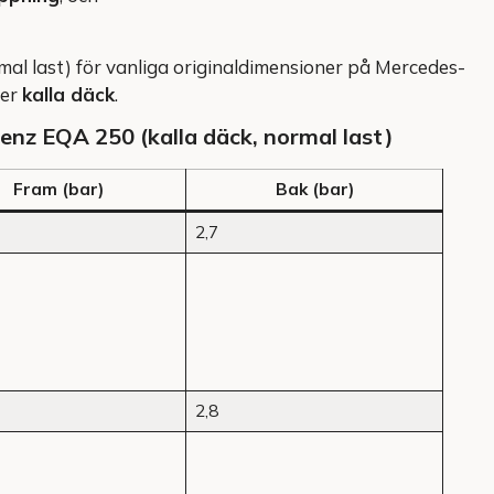
rmal last) för vanliga originaldimensioner på Mercedes-
ler
kalla däck
.
enz EQA 250 (kalla däck, normal last)
Fram (bar)
Bak (bar)
2,7
2,8