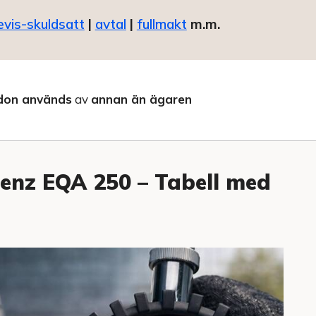
evis-skuldsatt
|
avtal
|
fullmakt
m.m.
don används
av
annan än ägaren
enz EQA 250 – Tabell med