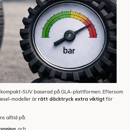
k kompakt-SUV baserad på GLA-plattformen. Eftersom
iesel-modeller är
rätt däcktryck extra viktigt
för
s alltid på:
ppning
, och