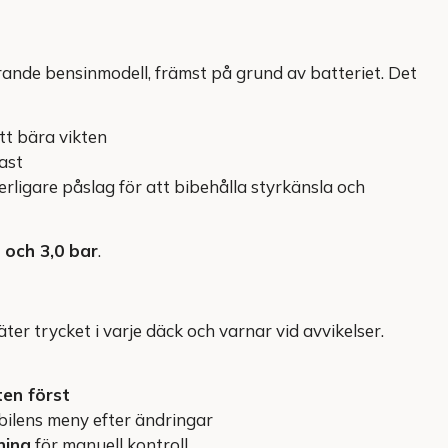
ande bensinmodell, främst på grund av batteriet. Det
tt bära vikten
ast
rligare påslag för att bibehålla styrkänsla och
6 och 3,0 bar
.
trycket i varje däck och varnar vid avvikelser.
tten först
bilens meny efter ändringar
ning
för manuell kontroll