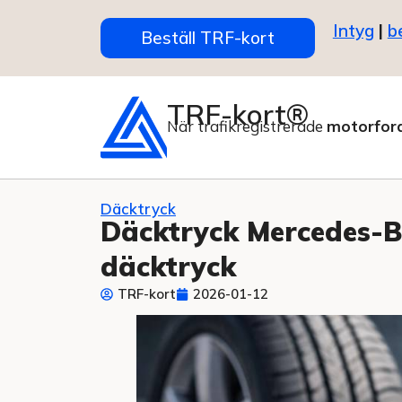
Intyg
|
b
Beställ TRF-kort
TRF-kort®
När trafikregistrerade
motorfor
Däcktryck
Däcktryck Mercedes-B
däcktryck
TRF-kort
2026-01-12