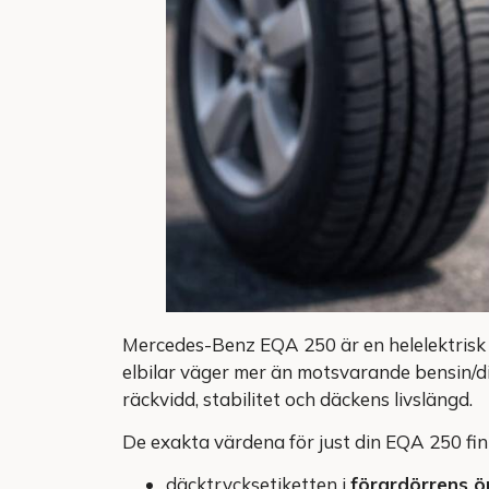
Mercedes-Benz EQA 250 är en helelektris
elbilar väger mer än motsvarande bensin/d
räckvidd, stabilitet och däckens livslängd.
De exakta värdena för just din EQA 250 finn
däcktrycksetiketten i
förardörrens ö