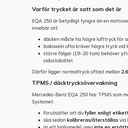
Varför trycket är satt som det är
EQA 250 är betydligt tyngre än en motsvar
innebär att:
däcken måste ha högre lufttryck för a
bakaxeln ofta kräver högre tryck vid l
större fälgar (19–20 tum) behöver ytte
sidostabilitet
Därför ligger normaltryck oftast mellan
2,
TPMS / däcktrycksövervakning
Mercedes-Benz EQA 250 har TPMS som mäter 
Systemet:
förutsätter att du
fyller enligt etike
ska sedan
kalibreras/återställas
via 
är ett hjälpmedel, men
inte en ersätt