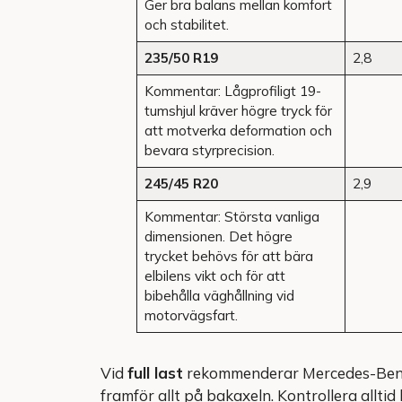
Ger bra balans mellan komfort
och stabilitet.
235/50 R19
2,8
Kommentar: Lågprofiligt 19-
tumshjul kräver högre tryck för
att motverka deformation och
bevara styrprecision.
245/45 R20
2,9
Kommentar: Största vanliga
dimensionen. Det högre
trycket behövs för att bära
elbilens vikt och för att
bibehålla väghållning vid
motorvägsfart.
Vid
full last
rekommenderar Mercedes-Benz no
framför allt på bakaxeln. Kontrollera alltid 