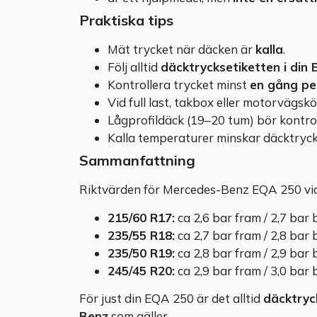
Praktiska tips
Mät trycket när däcken är
kalla
.
Följ alltid
däcktrycksetiketten i din
Kontrollera trycket minst
en gång p
Vid full last, takbox eller motorvägsk
Lågprofildäck (19–20 tum) bör kontrol
Kalla temperaturer minskar däcktrycket
Sammanfattning
Riktvärden för Mercedes-Benz EQA 250 vid
215/60 R17:
ca 2,6 bar fram / 2,7 bar 
235/55 R18:
ca 2,7 bar fram / 2,8 bar 
235/50 R19:
ca 2,8 bar fram / 2,9 bar 
245/45 R20:
ca 2,9 bar fram / 3,0 bar 
För just din EQA 250 är det alltid
däcktryc
Benz
som gäller.