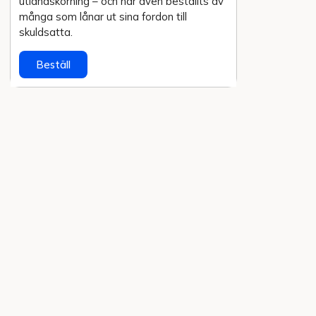
utlands­körning – och har även beställts av
många som lånar ut sina fordon till
skuldsatta.
Beställ