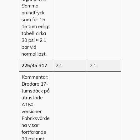
Samma
grundtryck
som för 15–
16 tum enligt
tabell: cirka
30 psi ≈ 2,1
bar vid
normal last.
225/45 R17
2,1
2,1
Kommentar:
Bredare 17-
tumsdäck på
utrustade
A180-
versioner.
Fabriksvärde
na visar
fortfarande
30 psi runt