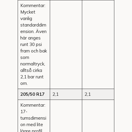
Kommentar:
Mycket
vanlig
standarddim
ension. Även
här anges
runt 30 psi
fram och bak
som
normaltryck,
alltså cirka
2,1 bar runt
om.
205/50 R17
2,1
2,1
Kommentar:
17-
tumsdimensi
on med lite
lägre profil.