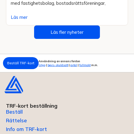
med fastighetsbolag, bostadsrättsföreningar,
Läs mer
Läs fler nyheter
Användning av annans fordon
Beställ TRF-kort
Intyg
|
bevis-skuldsatt
|
avtal
|
fullmakt
m.m.
TRF-kort beställning
Beställ
Rättelse
Info om TRF-kort