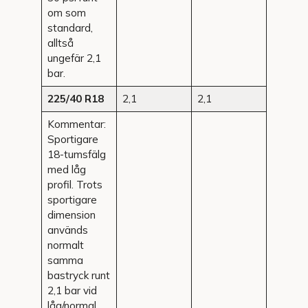
om som
standard,
alltså
ungefär 2,1
bar.
225/40 R18
2,1
2,1
Kommentar:
Sportigare
18-tumsfälg
med låg
profil. Trots
sportigare
dimension
används
normalt
samma
bastryck runt
2,1 bar vid
låg/normal