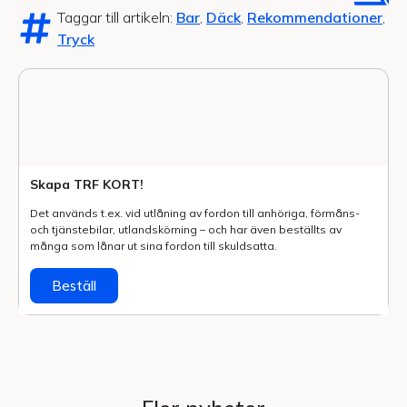
Taggar till artikeln:
Bar
,
Däck
,
Rekommendationer
,
Tryck
Skapa TRF KORT!
Det används t.ex. vid utlåning av fordon till anhöriga, förmåns-
och tjänstebilar, utlands­körning – och har även beställts av
många som lånar ut sina fordon till skuldsatta.
Beställ