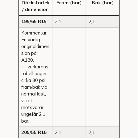
Däckstorlek
Fram (bar)
Bak (bar)
/ dimension
195/65 R15
2,1
2,1
Kommentar:
En vanlig
originaldimen
sion på
A180.
Tillverkarens
tabell anger
cirka 30 psi
fram/bak vid
normal last,
vilket
motsvarar
ungefär 2,1
bar.
205/55 R16
2,1
2,1