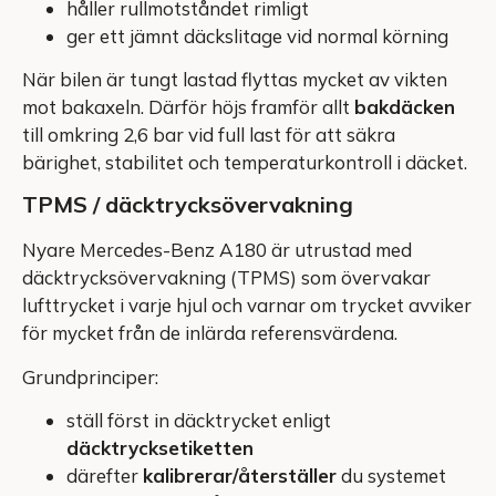
håller rullmotståndet rimligt
ger ett jämnt däckslitage vid normal körning
När bilen är tungt lastad flyttas mycket av vikten
mot bakaxeln. Därför höjs framför allt
bakdäcken
till omkring 2,6 bar vid full last för att säkra
bärighet, stabilitet och temperaturkontroll i däcket.
TPMS / däcktrycksövervakning
Nyare Mercedes-Benz A180 är utrustad med
däcktrycksövervakning (TPMS) som övervakar
lufttrycket i varje hjul och varnar om trycket avviker
för mycket från de inlärda referensvärdena.
Grundprinciper:
ställ först in däcktrycket enligt
däcktrycksetiketten
därefter
kalibrerar/återställer
du systemet