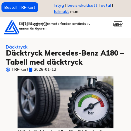
Intyg
|
bevis-skuldsatt
|
avtal
|
Beställ TRF-kort
fullmakt
m.m.
TRF-kort®
När trafikregistrerade
motorfordon används
av
MENY
annan än ägaren
Däcktryck
Däcktryck Mercedes-Benz A180 –
Tabell med däcktryck
TRF-kort
2026-01-12