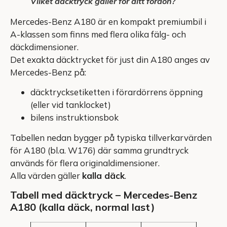
Vilket däcktryck gäller för ditt fordon?
Mercedes-Benz A180 är en kompakt premiumbil i
A-klassen som finns med flera olika fälg- och
däckdimensioner.
Det exakta däcktrycket för just din A180 anges av
Mercedes-Benz på:
däcktrycksetiketten i förardörrens öppning
(eller vid tanklocket)
bilens instruktionsbok
Tabellen nedan bygger på typiska tillverkarvärden
för A180 (bl.a. W176) där samma grundtryck
används för flera originaldimensioner.
Alla värden gäller
kalla däck
.
Tabell med däcktryck – Mercedes-Benz
A180 (kalla däck, normal last)