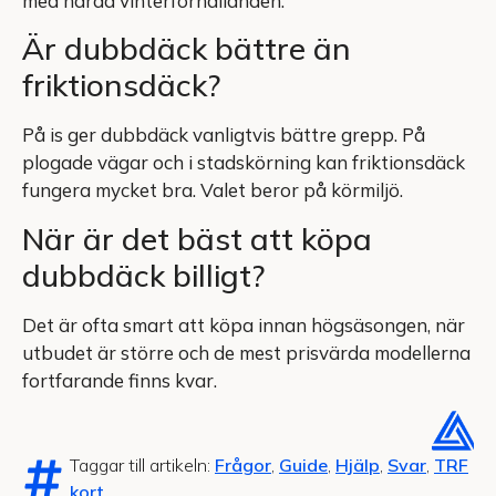
med hårda vinterförhållanden.
Är dubbdäck bättre än
friktionsdäck?
På is ger dubbdäck vanligtvis bättre grepp. På
plogade vägar och i stadskörning kan friktionsdäck
fungera mycket bra. Valet beror på körmiljö.
När är det bäst att köpa
dubbdäck billigt?
Det är ofta smart att köpa innan högsäsongen, när
utbudet är större och de mest prisvärda modellerna
fortfarande finns kvar.
Taggar till artikeln:
Frågor
,
Guide
,
Hjälp
,
Svar
,
TRF
kort