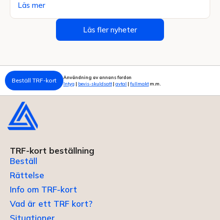
Läs mer
Läs fler nyheter
Användning av annans fordon
Beställ TRF-kort
Intyg
|
bevis-skuldsatt
|
avtal
|
fullmakt
m.m.
TRF-kort beställning
Beställ
Rättelse
Info om TRF-kort
Vad är ett TRF kort?
Situationer