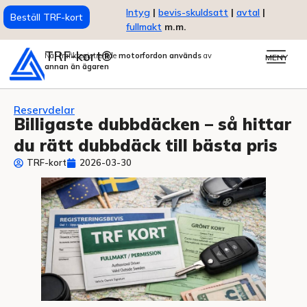
Intyg
|
bevis-skuldsatt
|
avtal
|
Beställ TRF-kort
fullmakt
m.m.
TRF-kort®
När trafikregistrerade
motorfordon används
av
MENY
annan än ägaren
Reservdelar
Billigaste dubbdäcken – så hittar
du rätt dubbdäck till bästa pris
TRF-kort
2026-03-30