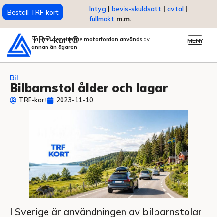
Intyg
|
bevis-skuldsatt
|
avtal
|
Beställ TRF-kort
fullmakt
m.m.
TRF-kort®
När trafikregistrerade
motorfordon används
av
MENY
annan än ägaren
Bil
Bilbarnstol ålder och lagar
TRF-kort
2023-11-10
I Sverige är användningen av bilbarnstolar