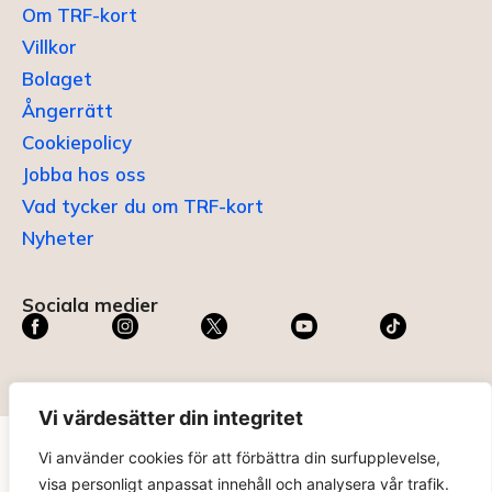
Om TRF-kort
Villkor
Bolaget
Ångerrätt
Cookiepolicy
Jobba hos oss
Vad tycker du om TRF-kort
Nyheter
Sociala medier
Vi värdesätter din integritet
Vi använder cookies för att förbättra din surfupplevelse,
TRF KORT®
är ett registrerat varumärke som innehas av
visa personligt anpassat innehåll och analysera vår trafik.
ABC Digital AB (nr 636465) hos
Patent- och