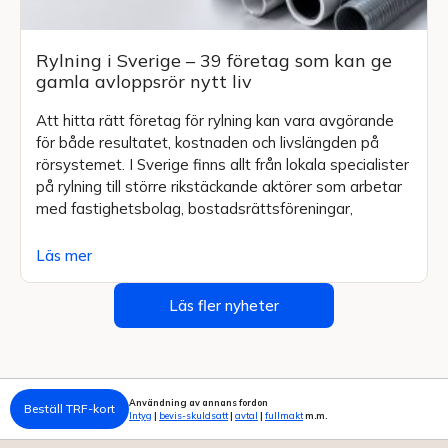
Rylning i Sverige – 39 företag som kan ge
gamla avloppsrör nytt liv
Att hitta rätt företag för rylning kan vara avgörande
för både resultatet, kostnaden och livslängden på
rörsystemet. I Sverige finns allt från lokala specialister
på rylning till större rikstäckande aktörer som arbetar
med fastighetsbolag, bostadsrättsföreningar,
Läs mer
Läs fler nyheter
Användning av annans fordon
Beställ TRF-kort
Intyg
|
bevis-skuldsatt
|
avtal
|
fullmakt
m.m.