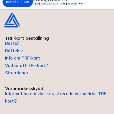
Användning av annans fordon
Beställ TRF-kort
Intyg
|
bevis-skuldsatt
|
avtal
|
fullmakt
m.m.
TRF-kort beställning
Beställ
Rättelse
Info om TRF-kort
Vad är ett TRF kort?
Situationer
Varumärkesskydd
Information om vårt registrerade varumärke TRF-
kort®