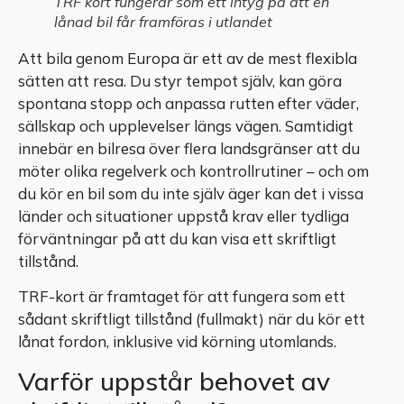
TRF kort fungerar som ett intyg på att en
lånad bil får framföras i utlandet
Att bila genom Europa är ett av de mest flexibla
sätten att resa. Du styr tempot själv, kan göra
spontana stopp och anpassa rutten efter väder,
sällskap och upplevelser längs vägen. Samtidigt
innebär en bilresa över flera landsgränser att du
möter olika regelverk och kontrollrutiner – och om
du kör en bil som du inte själv äger kan det i vissa
länder och situationer uppstå krav eller tydliga
förväntningar på att du kan visa ett skriftligt
tillstånd.
TRF-kort är framtaget för att fungera som ett
sådant skriftligt tillstånd (fullmakt) när du kör ett
lånat fordon, inklusive vid körning utomlands.
Varför uppstår behovet av