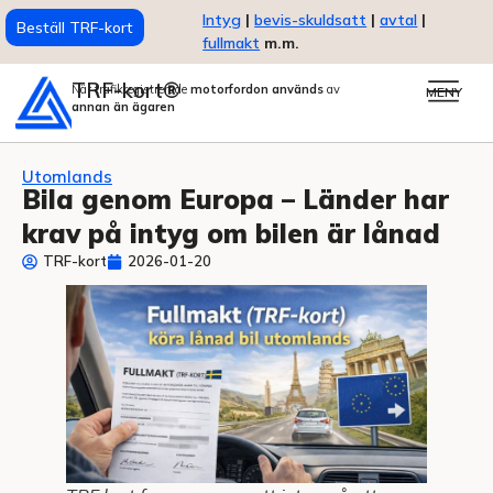
Intyg
|
bevis-skuldsatt
|
avtal
|
Beställ TRF-kort
fullmakt
m.m.
TRF-kort®
När trafikregistrerade
motorfordon används
av
MENY
annan än ägaren
Utomlands
Bila genom Europa – Länder har
krav på intyg om bilen är lånad
TRF-kort
2026-01-20