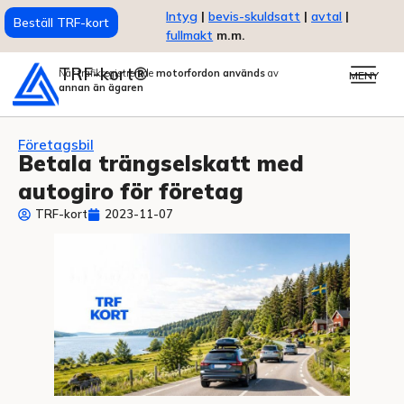
Intyg
|
bevis-skuldsatt
|
avtal
|
Beställ TRF-kort
fullmakt
m.m.
TRF-kort®
När trafikregistrerade
motorfordon används
av
MENY
annan än ägaren
Företagsbil
Betala trängselskatt med
autogiro för företag
TRF-kort
2023-11-07