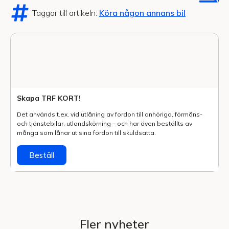
Taggar till artikeln:
Köra någon annans bil
Skapa TRF KORT!
Det används t.ex. vid utlåning av fordon till anhöriga, förmåns-
och tjänstebilar, utlands­körning – och har även beställts av
många som lånar ut sina fordon till skuldsatta.
Beställ
Fler nyheter