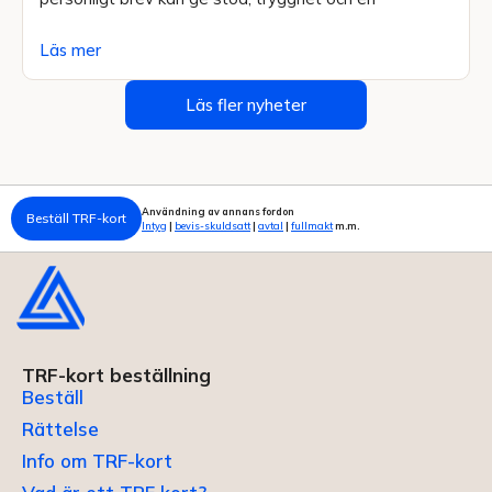
Läs mer
Läs fler nyheter
Användning av annans fordon
Beställ TRF-kort
Intyg
|
bevis-skuldsatt
|
avtal
|
fullmakt
m.m.
TRF-kort beställning
Beställ
Rättelse
Info om TRF-kort