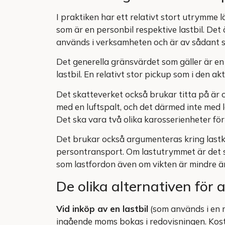
I praktiken har ett relativt stort utrymm
som är en personbil respektive lastbil. Det 
används i verksamheten och är av sådant sl
Det generella gränsvärdet som gäller är en
lastbil. En relativt stor pickup som i den a
Det skatteverket också brukar titta på är o
med en luftspalt, och det därmed inte med 
Det ska vara två olika karosserienheter fö
Det brukar också argumenteras kring lastka
persontransport. Om lastutrymmet är det 
som lastfordon även om vikten är mindre ä
De olika alternativen för
Vid inköp av en lastbil
(som används i en 
ingående moms bokas i redovisningen. Kost