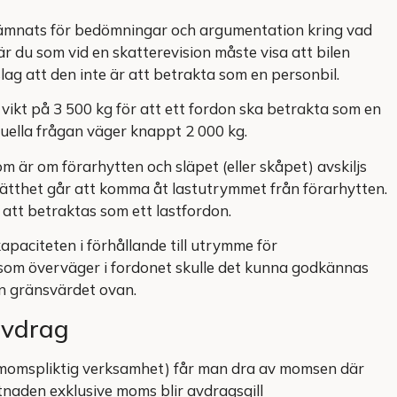
e lämnats för bedömningar och argumentation kring vad
är du som vid en skatterevision måste visa att bilen
ag att den inte är att betrakta som en personbil.
 vikt på 3 500 kg för att ett fordon ska betrakta som en
ktuella frågan väger knappt 2 000 kg.
m är om förarhytten och släpet (eller skåpet) avskiljs
lätthet går att komma åt lastutrymmet från förarhytten.
r att betraktas som ett lastfordon.
paciteten i förhållande till utrymme för
som överväger i fordonet skulle det kunna godkännas
n gränsvärdet ovan.
 avdrag
momspliktig verksamhet) får man dra av momsen där
naden exklusive moms blir avdragsgill