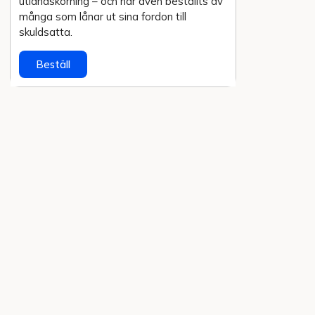
utlands­körning – och har även beställts av
många som lånar ut sina fordon till
skuldsatta.
Beställ