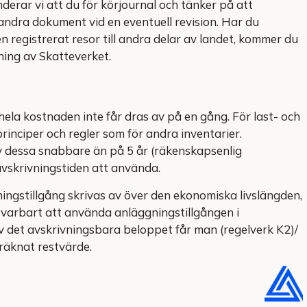
derar vi att du för körjournal och tänker på att
ndra dokument vid en eventuell revision. Har du
n registrerat resor till andra delar av landet, kommer du
ning av Skatteverket.
 hela kostnaden inte får dras av på en gång. För last- och
inciper och regler som för andra inventarier.
av dessa snabbare än på 5 år (räkenskapsenlig
 avskrivningstiden att använda.
ingstillgång skrivas av över den ekonomiska livslängden,
svarbart att använda anläggningstillgången i
 det avskrivningsbara beloppet får man (regelverk K2)/
eräknat restvärde.