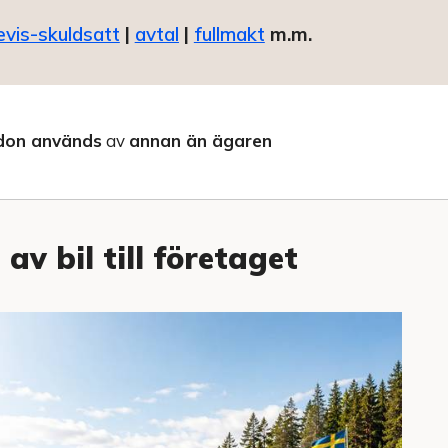
evis-skuldsatt
|
avtal
|
fullmakt
m.m.
don används
av
annan än ägaren
av bil till företaget