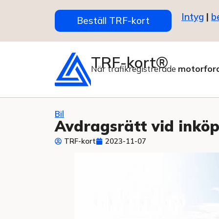
Intyg
|
b
Beställ TRF-kort
TRF-kort®
När trafikregistrerade
motorfor
Bil
Avdragsrätt vid inköp 
TRF-kort
2023-11-07