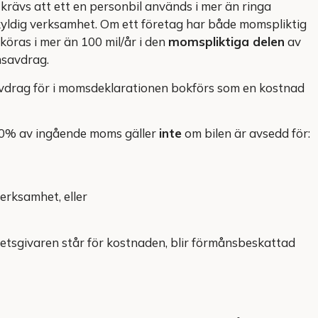
krävs att ett en personbil används i mer än ringa
kyldig verksamhet. Om ett företag har både momspliktig
köras i mer än 100 mil/år i den
momspliktiga delen
av
msavdrag.
vdrag för i momsdeklarationen bokförs som en kostnad
0% av ingående moms gäller
inte
om bilen är avsedd för:
erksamhet, eller
betsgivaren står för kostnaden, blir förmånsbeskattad