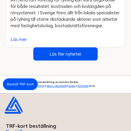
för både resultatet, kostnaden och livslängden på
rörsystemet. I Sverige finns allt från lokala specialister
på rylning till större rikstäckande aktörer som arbetar
med fastighetsbolag, bostadsrättsföreningar,
Läs mer
Läs fler nyheter
Användning av annans fordon
Beställ TRF-kort
Intyg
|
bevis-skuldsatt
|
avtal
|
fullmakt
m.m.
TRF-kort beställning