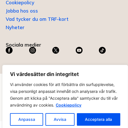
Cookiepolicy
Jobba hos oss
Vad tycker du om TRF-kort
Nyheter
Sociala medier
Vi värdesätter din integritet
Vi använder cookies för att förbättra din surfupplevelse,
TRF KORT®
är ett registrerat varumärke som innehas av
visa personligt anpassat innehåll och analysera vår trafik.
ABC Digital AB (nr 636465) hos
Patent- och
Genom att klicka på "Acceptera alla" samtycker du till vår
registreringsverket
.
användning av cookies.
Cookiepolicy
trfkort.se – materialet på webbplatsen får ej kopieras utan
tillåtelse. Alla priser anges ink. moms. 14 dagars ångerrätt.
Anpassa
Avvisa
Acceptera alla
Ändra Cookie-inställningar >