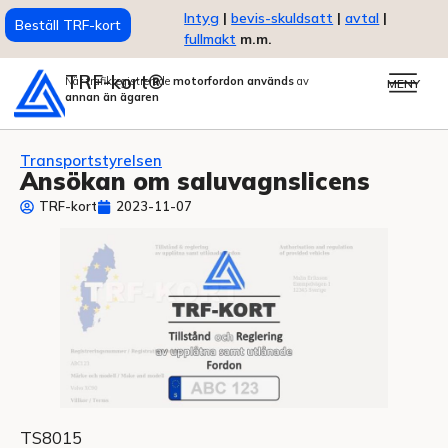
Intyg
|
bevis-skuldsatt
|
avtal
|
Beställ TRF-kort
fullmakt
m.m.
TRF-kort®
När trafikregistrerade
motorfordon används
av
MENY
annan än ägaren
Transportstyrelsen
Ansökan om saluvagnslicens
TRF-kort
2023-11-07
TS8015