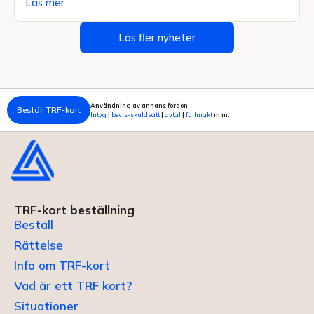
Läs mer
Läs fler nyheter
Användning av annans fordon
Beställ TRF-kort
Intyg
|
bevis-skuldsatt
|
avtal
|
fullmakt
m.m.
TRF-kort beställning
Beställ
Rättelse
Info om TRF-kort
Vad är ett TRF kort?
Situationer