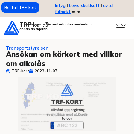
Intyg
|
bevis-skuldsatt
|
avtal
|
Beställ TRF-kort
fullmakt
m.m.
TRF-kort®
När trafikregistrerade
motorfordon används
av
MENY
annan än ägaren
Transportstyrelsen
Ansökan om körkort med villkor
om alkolås
TRF-kort
2023-11-07