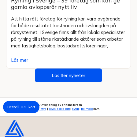
Rylning i Sverige – 39 företag som kan ge
gamla avloppsrör nytt liv
Att hitta rätt företag för rylning kan vara avgörande
för både resultatet, kostnaden och livslängden på
rörsystemet. I Sverige finns allt från lokala specialister
på rylning till större rikstäckande aktörer som arbetar
med fastighetsbolag, bostadsrättsföreningar,
Läs mer
Läs fler nyheter
Användning av annans fordon
Beställ TRF-kort
Intyg
|
bevis-skuldsatt
|
avtal
|
fullmakt
m.m.