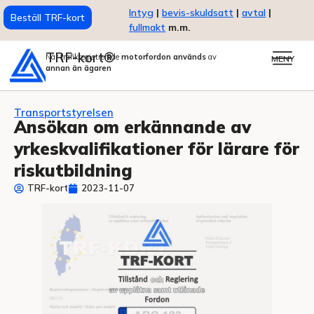
Intyg
|
bevis-skuldsatt
|
avtal
|
Beställ TRF-kort
fullmakt
m.m.
TRF-kort®
När trafikregistrerade
motorfordon används
av
MENY
annan än ägaren
Transportstyrelsen
Ansökan om erkännande av
yrkeskvalifikationer för lärare för
riskutbildning
TRF-kort
2023-11-07