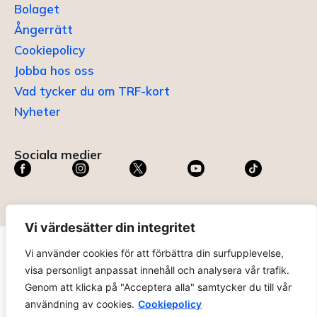
Bolaget
Ångerrätt
Cookiepolicy
Jobba hos oss
Vad tycker du om TRF-kort
Nyheter
Sociala medier
Vi värdesätter din integritet
Vi använder cookies för att förbättra din surfupplevelse,
TRF KORT®
är ett registrerat varumärke som innehas av
visa personligt anpassat innehåll och analysera vår trafik.
ABC Digital AB (nr 636465) hos
Patent- och
Genom att klicka på "Acceptera alla" samtycker du till vår
registreringsverket
.
användning av cookies.
Cookiepolicy