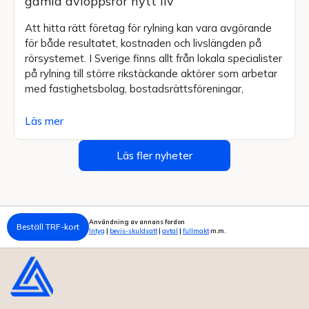
gamla avloppsrör nytt liv
Att hitta rätt företag för rylning kan vara avgörande
för både resultatet, kostnaden och livslängden på
rörsystemet. I Sverige finns allt från lokala specialister
på rylning till större rikstäckande aktörer som arbetar
med fastighetsbolag, bostadsrättsföreningar,
Läs mer
Läs fler nyheter
Användning av annans fordon
Beställ TRF-kort
Intyg
|
bevis-skuldsatt
|
avtal
|
fullmakt
m.m.