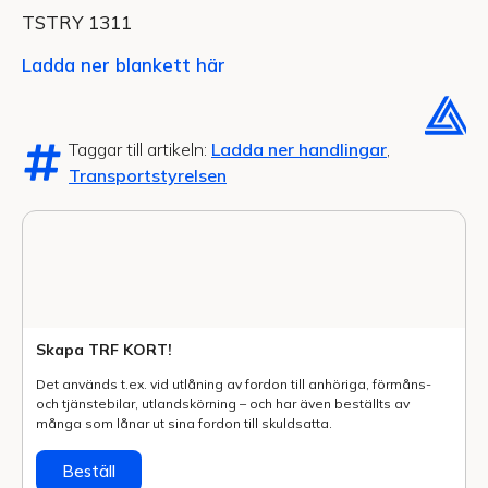
TSTRY 1311
Ladda ner blankett här
Taggar till artikeln:
Ladda ner handlingar
,
Transportstyrelsen
Skapa TRF KORT!
Det används t.ex. vid utlåning av fordon till anhöriga, förmåns-
och tjänstebilar, utlands­körning – och har även beställts av
många som lånar ut sina fordon till skuldsatta.
Beställ