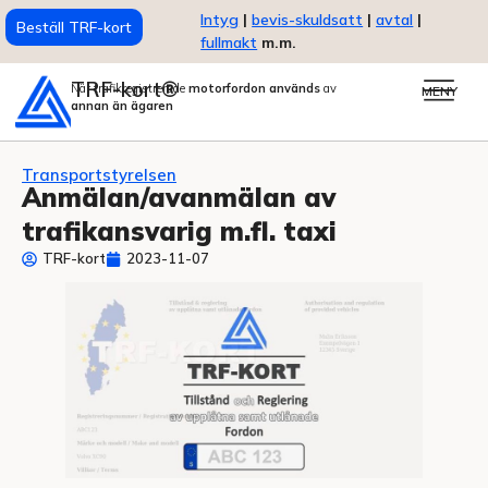
Intyg
|
bevis-skuldsatt
|
avtal
|
Beställ TRF-kort
fullmakt
m.m.
TRF-kort®
När trafikregistrerade
motorfordon används
av
MENY
annan än ägaren
Transportstyrelsen
Anmälan/avanmälan av
trafikansvarig m.fl. taxi
TRF-kort
2023-11-07