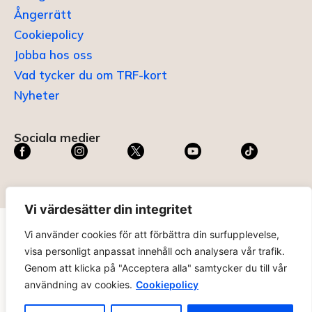
Ångerrätt
Cookiepolicy
Jobba hos oss
Vad tycker du om TRF-kort
Nyheter
Sociala medier
Vi värdesätter din integritet
Vi använder cookies för att förbättra din surfupplevelse,
TRF KORT®
är ett registrerat varumärke som innehas av
visa personligt anpassat innehåll och analysera vår trafik.
ABC Digital AB (nr 636465) hos
Patent- och
Genom att klicka på "Acceptera alla" samtycker du till vår
registreringsverket
.
användning av cookies.
Cookiepolicy
trfkort.se – materialet på webbplatsen får ej kopieras utan