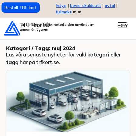
Intyg
|
bevis-skuldsatt
|
avtal
|
Beställ TRF-kort
fullmakt
m.m.
TRF-kort®
När trafikregistrerade
motorfordon används
av
MENY
annan än ägaren
Kategori / Tagg: maj 2024
Läs våra senaste nyheter för vald
kategori eller
tagg
här på trfkort.se.