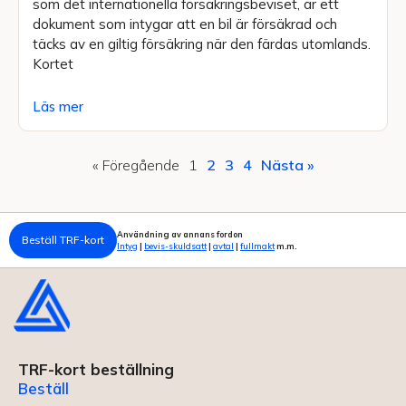
som det internationella försäkringsbeviset, är ett
dokument som intygar att en bil är försäkrad och
täcks av en giltig försäkring när den färdas utomlands.
Kortet
Läs mer
« Föregående
1
2
3
4
Nästa »
Användning av annans fordon
Beställ TRF-kort
Intyg
|
bevis-skuldsatt
|
avtal
|
fullmakt
m.m.
TRF-kort beställning
Beställ